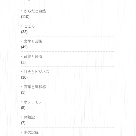
からだと自然
(110)
こころ
(33)
文学と芸術
(49)
政治と経済
(1)
社会とビジネス
(30)
言葉と違和感
(1)
ホン、モノ
(5)
体験記
(7)
夢の記録