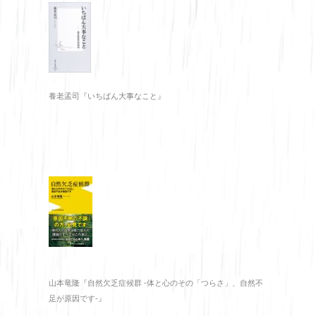
養老孟司『いちばん大事なこと』
山本竜隆『自然欠乏症候群 -体と心のその「つらさ」、自然不
足が原因です-』