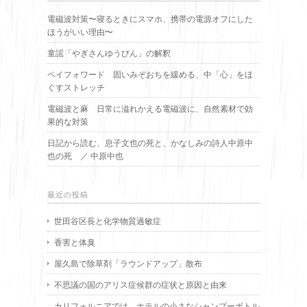
電磁波対策〜寝るときにスマホ、携帯の電源オフにした
ほうがいい理由〜
童謡「やぎさんゆうびん」の解釈
ペイフォワード 固いみぞおちを緩める、中「心」をほ
ぐすストレッチ
電磁波と麻 日常に溢れかえる電磁波に、自然素材で効
果的な対策
日記から読む、息子文也の死と、かなしみの詩人中原中
也の死 ／ 中原中也
最近の投稿
世田谷区長と化学物質過敏症
香害と体臭
屋久島で除草剤「ラウンドアップ」散布
不思議の国のアリス症候群の症状と原因と由来
カリフォルニアでは、ホテルの小さなシャンプーボトル