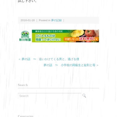
試し下さい。
2016-01-18 ｜ Posted in
夢の記録
｜
＜ 夢の話 〜 追いかけてくる男と、逃げる僕
夢の話 〜 小学校の同級生と錠剤と母 ＞
Search
Categories