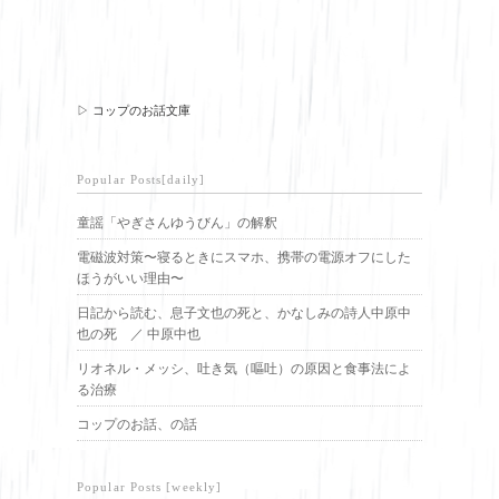
▷ コップのお話文庫
Popular Posts[daily]
童謡「やぎさんゆうびん」の解釈
電磁波対策〜寝るときにスマホ、携帯の電源オフにした
ほうがいい理由〜
日記から読む、息子文也の死と、かなしみの詩人中原中
也の死 ／ 中原中也
リオネル・メッシ、吐き気（嘔吐）の原因と食事法によ
る治療
コップのお話、の話
Popular Posts [weekly]