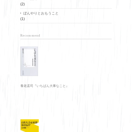
(2)
ぼんやりとおもうこと
(1)
Recommend
養老孟司『いちばん大事なこと』