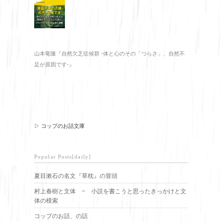
山本竜隆『自然欠乏症候群 -体と心のその「つらさ」、自然不
足が原因です-』
▷ コップのお話文庫
Popular Posts[daily]
夏目漱石の名文『草枕』の冒頭
村上春樹と文体 − 小説を書こうと思ったきっかけと文
体の模索
コップのお話、の話