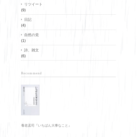
リツイート
(9)
日記
(4)
自然の党
(1)
詩、雑文
(6)
Recommend
養老孟司『いちばん大事なこと』