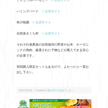
ナチュラルハーモニー
▷公式サイト
ハミングバード
▷公式サイト
秋川牧園
▷公式サイト
自然派きくち村
▷公式サイト
それぞれ無農薬の自然栽培の野菜やお米、オーガニ
ックの鶏肉、厳選された干物などが購入できる安心
の企業です。
初回購入限定セットもあるので、よかったら一度お
試し下さい。
2017-02-02 ｜ Posted in
ぼんやりとおもうこと
｜