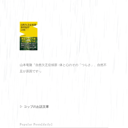
山本竜隆『自然欠乏症候群 -体と心のその「つらさ」、自然不
足が原因です-』
▷ コップのお話文庫
Popular Posts[daily]