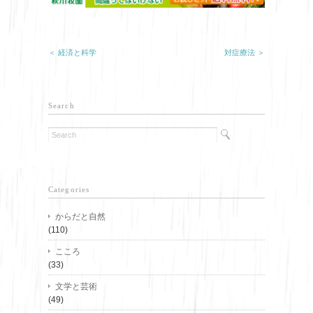
＜ 経済と科学
対症療法 ＞
Search
Categories
からだと自然
(110)
こころ
(33)
文学と芸術
(49)