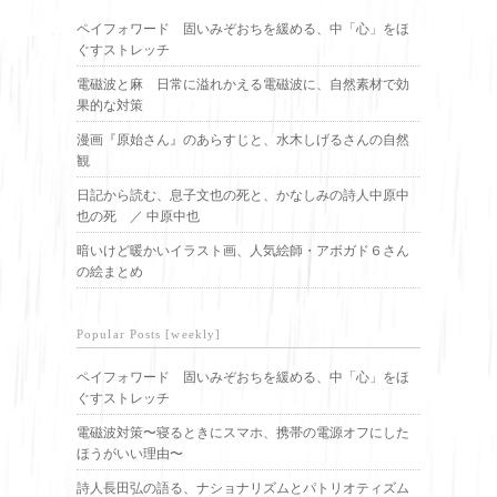
ペイフォワード 固いみぞおちを緩める、中「心」をほ
ぐすストレッチ
電磁波と麻 日常に溢れかえる電磁波に、自然素材で効
果的な対策
漫画『原始さん』のあらすじと、水木しげるさんの自然
観
日記から読む、息子文也の死と、かなしみの詩人中原中
也の死 ／ 中原中也
暗いけど暖かいイラスト画、人気絵師・アボガド６さん
の絵まとめ
Popular Posts [weekly]
ペイフォワード 固いみぞおちを緩める、中「心」をほ
ぐすストレッチ
電磁波対策〜寝るときにスマホ、携帯の電源オフにした
ほうがいい理由〜
詩人長田弘の語る、ナショナリズムとパトリオティズム