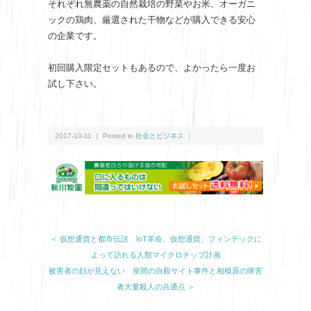
それぞれ無農薬の自然栽培の野菜やお米、オーガニ
ックの鶏肉、厳選された干物などが購入できる安心
の企業です。
初回購入限定セットもあるので、よかったら一度お
試し下さい。
2017-10-11 ｜ Posted in
社会とビジネス
｜
＜ 仮想通貨と都市伝説 IoT革命、仮想通貨、フィンテックに
よって訪れる人類マイクロチップ計画
被害者の顔が見えない 座間の自殺サイト事件と相模原の障害
者大量殺人の共通点 ＞