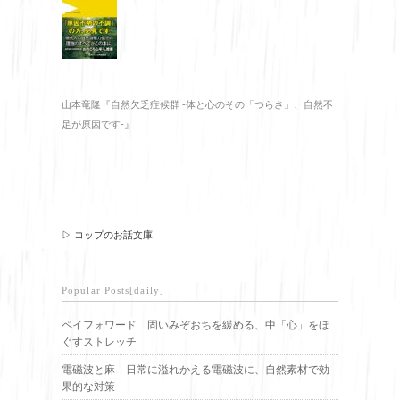
山本竜隆『自然欠乏症候群 -体と心のその「つらさ」、自然不
足が原因です-』
▷ コップのお話文庫
Popular Posts[daily]
ペイフォワード 固いみぞおちを緩める、中「心」をほ
ぐすストレッチ
電磁波と麻 日常に溢れかえる電磁波に、自然素材で効
果的な対策