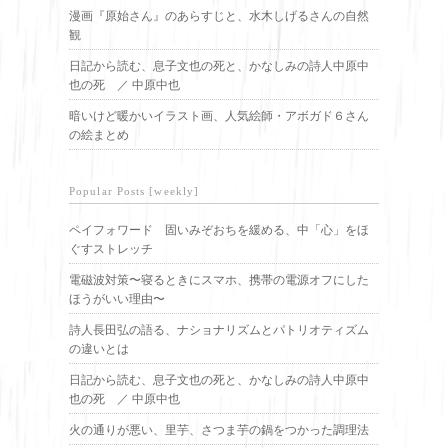
漫画『原始さん』のあらすじと、水木しげるさんの自然
観
日記から読む、息子文也の死と、かなしみの詩人中原中
也の死 ／ 中原中也
暗いけど暖かいイラスト画、人気絵師・アボガド６さん
の絵まとめ
Popular Posts [weekly]
ペイフォワード 固いみぞおちを緩める、中「心」をほ
ぐすストレッチ
電磁波対策〜寝るときにスマホ、携帯の電源オフにした
ほうがいい理由〜
詩人長田弘の語る、ナショナリズムとパトリオティズム
の違いとは
日記から読む、息子文也の死と、かなしみの詩人中原中
也の死 ／ 中原中也
火の通りが悪い、里芋、さつま芋の鍋をつかった調理法