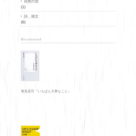
自然の党
(1)
詩、雑文
(6)
Recommend
養老孟司『いちばん大事なこと』