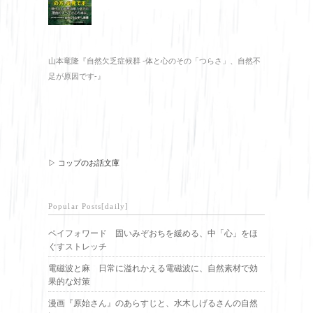
山本竜隆『自然欠乏症候群 -体と心のその「つらさ」、自然不
足が原因です-』
▷ コップのお話文庫
Popular Posts[daily]
ペイフォワード 固いみぞおちを緩める、中「心」をほ
ぐすストレッチ
電磁波と麻 日常に溢れかえる電磁波に、自然素材で効
果的な対策
漫画『原始さん』のあらすじと、水木しげるさんの自然