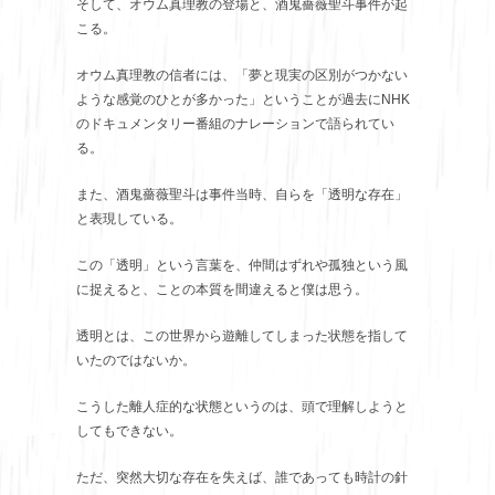
そして、オウム真理教の登場と、酒鬼薔薇聖斗事件が起
こる。
オウム真理教の信者には、「夢と現実の区別がつかない
ような感覚のひとが多かった」ということが過去にNHK
のドキュメンタリー番組のナレーションで語られてい
る。
また、酒鬼薔薇聖斗は事件当時、自らを「透明な存在」
と表現している。
この「透明」という言葉を、仲間はずれや孤独という風
に捉えると、ことの本質を間違えると僕は思う。
透明とは、この世界から遊離してしまった状態を指して
いたのではないか。
こうした離人症的な状態というのは、頭で理解しようと
してもできない。
ただ、突然大切な存在を失えば、誰であっても時計の針