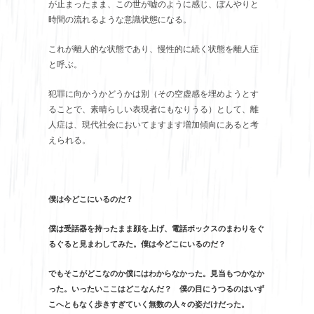
が止まったまま、この世が嘘のように感じ、ぼんやりと
時間の流れるような意識状態になる。
これが離人的な状態であり、慢性的に続く状態を離人症
と呼ぶ。
犯罪に向かうかどうかは別（その空虚感を埋めようとす
ることで、素晴らしい表現者にもなりうる）として、離
人症は、現代社会においてますます増加傾向にあると考
えられる。
僕は今どこにいるのだ？
僕は受話器を持ったまま顔を上げ、電話ボックスのまわりをぐ
るぐると見まわしてみた。僕は今どこにいるのだ？
でもそこがどこなのか僕にはわからなかった。見当もつかなか
った。いったいここはどこなんだ？ 僕の目にうつるのはいず
こへともなく歩きすぎていく無数の人々の姿だけだった。