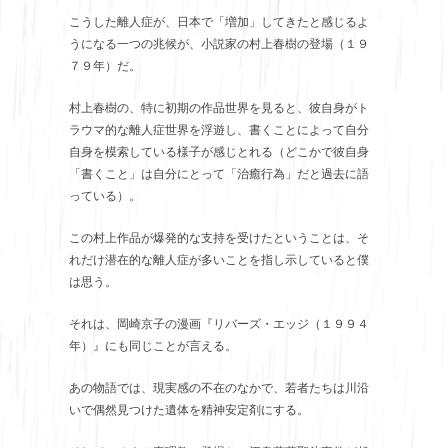
こうした離人症が、日本で「増加」してきたと感じるよ
うになる一つの兆候が、小説家の村上春樹の登場（１９
７９年）だ。
村上春樹の、特に初期の作品世界を見ると、彼自身がト
ラウマ的な離人症世界を浮遊し、書くことによって自分
自身を模索している様子が感じとれる（どこかで彼自身
「書くこと」は自分にとって「治癒行為」だと過去に語
っている）。
この村上作品が爆発的な支持を受けたということは、そ
れだけ潜在的な離人症が多いことを指し示していると僕
は思う。
それは、岡崎京子の漫画『リバーズ・エッジ（１９９４
年）』にも同じことが言える。
あの物語では、現実感の不在のなかで、若者たちは川沿
いで偶然見つけた遺体を精神安定剤にする。