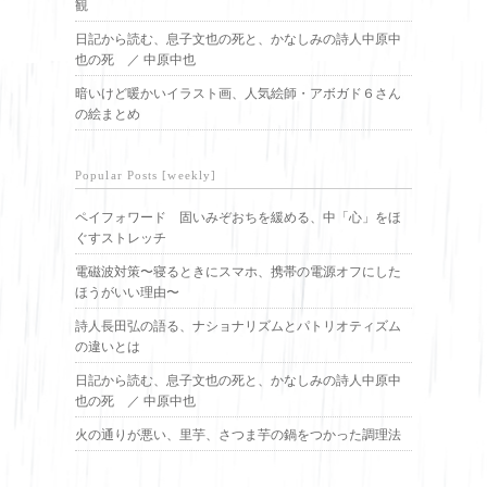
観
日記から読む、息子文也の死と、かなしみの詩人中原中
也の死 ／ 中原中也
暗いけど暖かいイラスト画、人気絵師・アボガド６さん
の絵まとめ
Popular Posts [weekly]
ペイフォワード 固いみぞおちを緩める、中「心」をほ
ぐすストレッチ
電磁波対策〜寝るときにスマホ、携帯の電源オフにした
ほうがいい理由〜
詩人長田弘の語る、ナショナリズムとパトリオティズム
の違いとは
日記から読む、息子文也の死と、かなしみの詩人中原中
也の死 ／ 中原中也
火の通りが悪い、里芋、さつま芋の鍋をつかった調理法