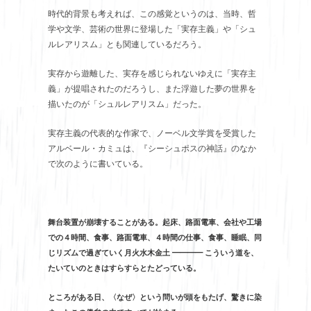
時代的背景も考えれば、この感覚というのは、当時、哲
学や文学、芸術の世界に登場した「実存主義」や「シュ
ルレアリスム」とも関連しているだろう。
実存から遊離した、実存を感じられないゆえに「実存主
義」が提唱されたのだろうし、また浮遊した夢の世界を
描いたのが「シュルレアリスム」だった。
実存主義の代表的な作家で、ノーベル文学賞を受賞した
アルベール・カミュは、『シーシュポスの神話』のなか
で次のように書いている。
舞台装置が崩壊することがある。起床、路面電車、会社や工場
での４時間、食事、路面電車、４時間の仕事、食事、睡眠、同
じリズムで過ぎていく月火水木金土 ━━━━ こういう道を、
たいていのときはすらすらとたどっている。
ところがある日、〈なぜ〉という問いが頭をもたげ、驚きに染