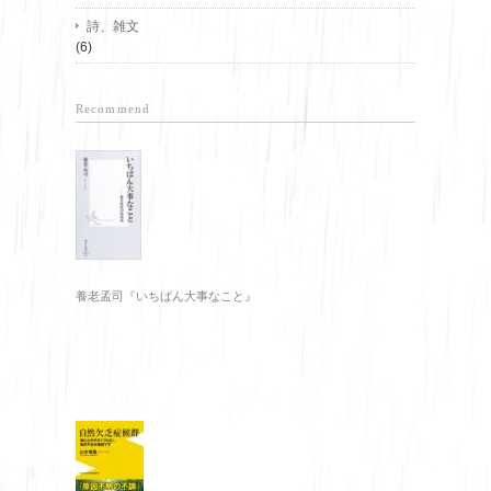
詩、雑文
(6)
Recommend
養老孟司『いちばん大事なこと』