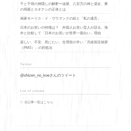
千と千尋の神隠しの解釈〜油屋、八百万の神と湯女、豚
の両親とカオナシの正体とは
画家モーリス・ド・ヴラマンクの絵と「私の遺言」
日本のお笑いの特徴は？ 外国人お笑い芸人が語る、海
外と比較して「日本のお笑いが世界一面白い」理由
寂しい、不安、死にたい、生理前の辛い「月経前症候群
（PMS）」の対処法
Twitter
@shizen_no_koeさんのツイート
List of column
▷ 全記事一覧はこちら