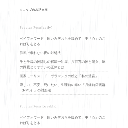
▷ コップのお話文庫
Popular Posts[daily]
ペイフォワード 固いみぞおちを緩めて、中「心」のこ
わばりをとる
強風で眠れない夜の対処法
千と千尋の神隠しの解釈〜油屋、八百万の神と湯女、豚
の両親とカオナシの正体とは
画家モーリス・ド・ヴラマンクの絵と「私の遺言」
寂しい、不安、死にたい、生理前の辛い「月経前症候群
（PMS）」の対処法
Popular Posts [weekly]
ペイフォワード 固いみぞおちを緩めて、中「心」のこ
わばりをとる