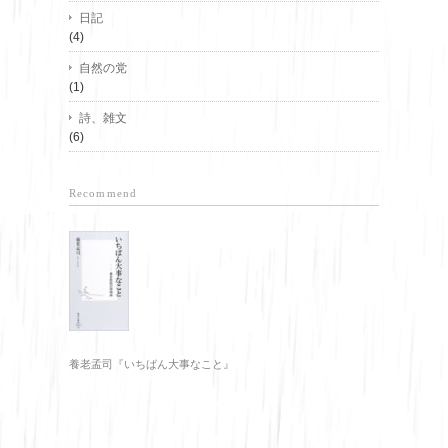
日記
(4)
自然の党
(1)
詩、雑文
(6)
Recommend
養老孟司『いちばん大事なこと』