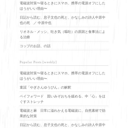
電磁波対策〜寝るときにスマホ、携帯の電源オフにした
ほうがいい理由〜
日記から読む、息子文也の死と、かなしみの詩人中原中
也の死 ／ 中原中也
リオネル・メッシ、吐き気（嘔吐）の原因と食事法によ
る治療
コップのお話、の話
Popular Posts [weekly]
電磁波対策〜寝るときにスマホ、携帯の電源オフにした
ほうがいい理由〜
童謡「やぎさんゆうびん」の解釈
ペイフォワード 固いみぞおちを緩める、中「心」をほ
ぐすストレッチ
電磁波と麻 日常に溢れかえる電磁波に、自然素材で効
果的な対策
日記から読む、息子文也の死と、かなしみの詩人中原中