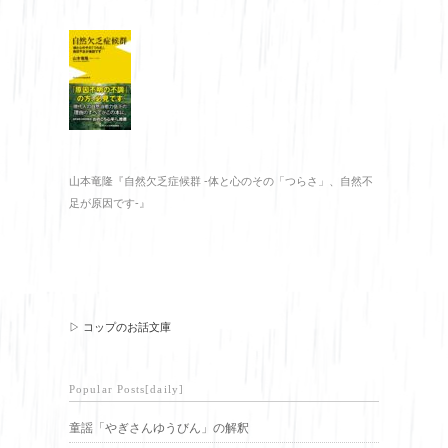
山本竜隆『自然欠乏症候群 -体と心のその「つらさ」、自然不
足が原因です-』
▷ コップのお話文庫
Popular Posts[daily]
童謡「やぎさんゆうびん」の解釈