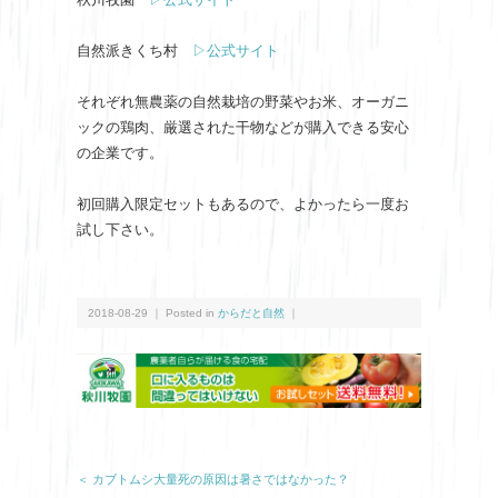
自然派きくち村
▷公式サイト
それぞれ無農薬の自然栽培の野菜やお米、オーガニ
ックの鶏肉、厳選された干物などが購入できる安心
の企業です。
初回購入限定セットもあるので、よかったら一度お
試し下さい。
2018-08-29 ｜ Posted in
からだと自然
｜
＜ カブトムシ大量死の原因は暑さではなかった？