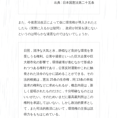
出典 : 日本国憲法第二十五条
また、今後憲法改正によって仮に環境権が導入されたと
したら（実際に入るかは疑問）、政府が対策を講じない
というのは明らかな違憲なのではないでしょうか。
日照，清浄な大気と水，静穏など良好な環境を享
受しうる権利。公害や過密といった巨大企業や巨
大都市化の影響で，環境破壊が進むなかで形成さ
れつつある権利であり，公害反対運動やこれに触
発された法令のなかに認めることができる。その
法的根拠は，憲法 25条の生存権，同 13条の幸福
追求の権利などに求められるが，概念内容は，新
しく提唱されたものだけに，十分明確なものとは
いいがたい。そのためいまだに最高裁判所はこの
権利を承認してはいない。しかし政治的要求とし
て，また司法的救済において，環境権の主張は説
得力をもちはじめている。