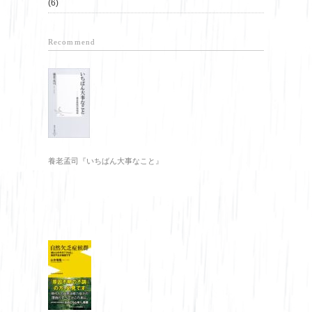
(6)
Recommend
養老孟司『いちばん大事なこと』