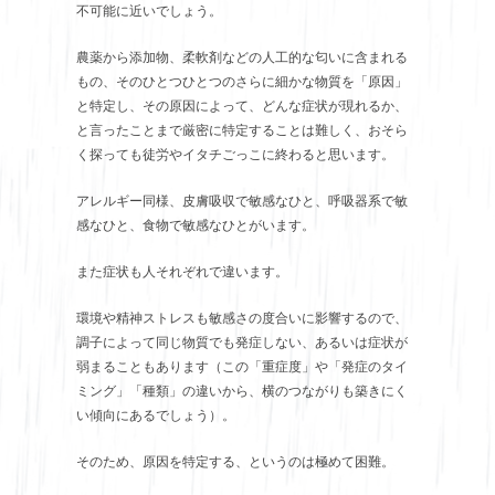
不可能に近いでしょう。
農薬から添加物、柔軟剤などの人工的な匂いに含まれる
もの、そのひとつひとつのさらに細かな物質を「原因」
と特定し、その原因によって、どんな症状が現れるか、
と言ったことまで厳密に特定することは難しく、おそら
く探っても徒労やイタチごっこに終わると思います。
アレルギー同様、皮膚吸収で敏感なひと、呼吸器系で敏
感なひと、食物で敏感なひとがいます。
また症状も人それぞれで違います。
環境や精神ストレスも敏感さの度合いに影響するので、
調子によって同じ物質でも発症しない、あるいは症状が
弱まることもあります（この「重症度」や「発症のタイ
ミング」「種類」の違いから、横のつながりも築きにく
い傾向にあるでしょう）。
そのため、原因を特定する、というのは極めて困難。