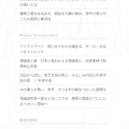
の違いとは
腰椎三番をゆるめる 寝起きの腰の痛み、背中の張りや
こりの原因と解消法
Popular Posts [weekly]
ペイフォワード 固いみぞおちを緩める、中「心」をほ
ぐすストレッチ
電磁波と麻 日常に溢れかえる電磁波に、自然素材で効
果的な対策
日記から読む、息子文也の死と、かなしみの詩人中原中
也の死 ／ 中原中也
火の通りが悪い、里芋、さつま芋の鍋をつかった調理法
電磁波対策〜寝るときにスマホ、携帯の電源オフにした
ほうがいい理由〜
最近の投稿