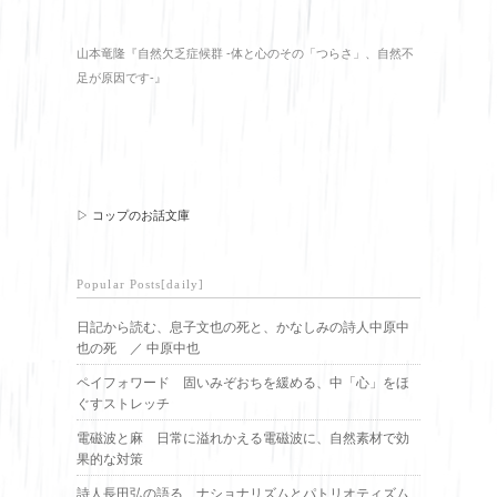
山本竜隆『自然欠乏症候群 -体と心のその「つらさ」、自然不
足が原因です-』
▷ コップのお話文庫
Popular Posts[daily]
日記から読む、息子文也の死と、かなしみの詩人中原中
也の死 ／ 中原中也
ペイフォワード 固いみぞおちを緩める、中「心」をほ
ぐすストレッチ
電磁波と麻 日常に溢れかえる電磁波に、自然素材で効
果的な対策
詩人長田弘の語る、ナショナリズムとパトリオティズム