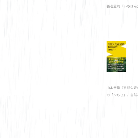
養老孟司『いちばん
山本竜隆『自然欠乏症
の「つらさ」、自然