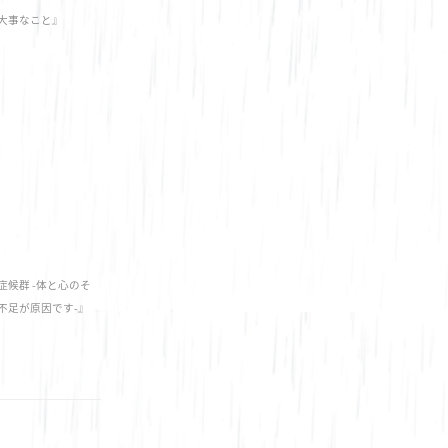
大事なこと』
候群 -体と心のそ
不足が原因です-』