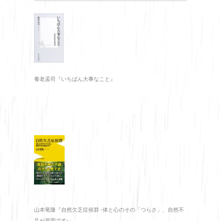
養老孟司『いちばん大事なこと』
山本竜隆『自然欠乏症候群 -体と心のその「つらさ」、自然不
足が原因です-』