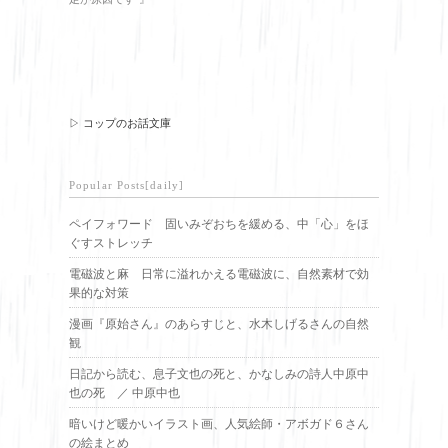
▷ コップのお話文庫
Popular Posts[daily]
ペイフォワード 固いみぞおちを緩める、中「心」をほ
ぐすストレッチ
電磁波と麻 日常に溢れかえる電磁波に、自然素材で効
果的な対策
漫画『原始さん』のあらすじと、水木しげるさんの自然
観
日記から読む、息子文也の死と、かなしみの詩人中原中
也の死 ／ 中原中也
暗いけど暖かいイラスト画、人気絵師・アボガド６さん
の絵まとめ