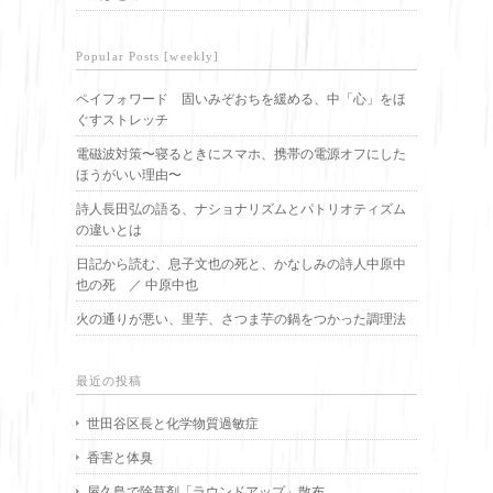
Popular Posts [weekly]
ペイフォワード 固いみぞおちを緩める、中「心」をほ
ぐすストレッチ
電磁波対策〜寝るときにスマホ、携帯の電源オフにした
ほうがいい理由〜
詩人長田弘の語る、ナショナリズムとパトリオティズム
の違いとは
日記から読む、息子文也の死と、かなしみの詩人中原中
也の死 ／ 中原中也
火の通りが悪い、里芋、さつま芋の鍋をつかった調理法
最近の投稿
世田谷区長と化学物質過敏症
香害と体臭
屋久島で除草剤「ラウンドアップ」散布