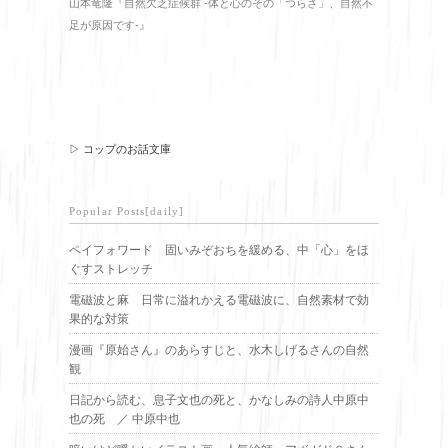
山本竜隆『自然欠乏症候群 -体と心のその「つらさ」、自然不
足が原因です-』
▷ コップのお話文庫
Popular Posts[daily]
ペイフォワード 固いみぞおちを緩める、中「心」をほ
ぐすストレッチ
電磁波と麻 日常に溢れかえる電磁波に、自然素材で効
果的な対策
漫画『原始さん』のあらすじと、水木しげるさんの自然
観
日記から読む、息子文也の死と、かなしみの詩人中原中
也の死 ／ 中原中也