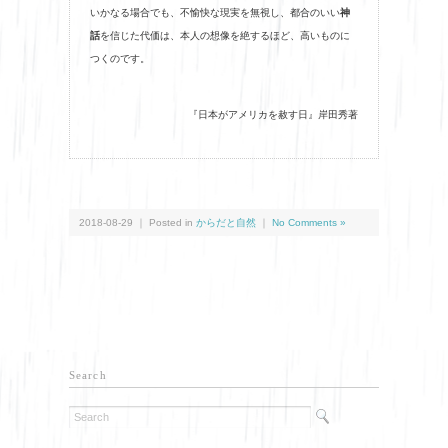
いかなる場合でも、不愉快な現実を無視し、都合のいい
神
話
を信じた代価は、本人の想像を絶するほど、高いものに
つくのです。
『日本がアメリカを赦す日』岸田秀著
2018-08-29 ｜ Posted in
からだと自然
｜
No Comments »
Search