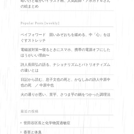
暗いけど暖かいイラスト画、人気絵師・アボガド６さん
の絵まとめ
Popular Posts [weekly]
ペイフォワード 固いみぞおちを緩める、中「心」をほ
ぐすストレッチ
電磁波対策〜寝るときにスマホ、携帯の電源オフにした
ほうがいい理由〜
詩人長田弘の語る、ナショナリズムとパトリオティズム
の違いとは
日記から読む、息子文也の死と、かなしみの詩人中原中
也の死 ／ 中原中也
火の通りが悪い、里芋、さつま芋の鍋をつかった調理法
最近の投稿
世田谷区長と化学物質過敏症
香害と体臭