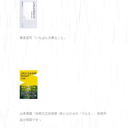
養老孟司『いちばん大事なこと』
山本竜隆『自然欠乏症候群 -体と心のその「つらさ」、自然不
足が原因です-』