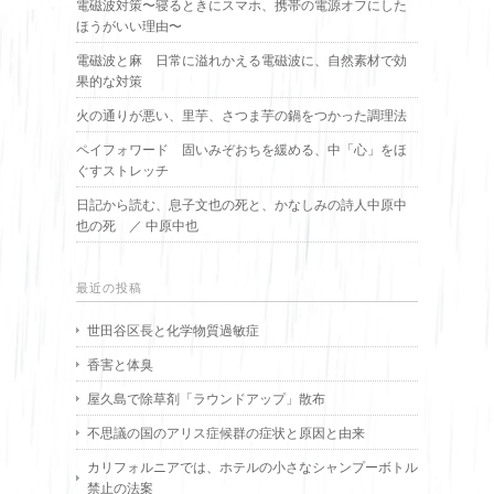
電磁波対策〜寝るときにスマホ、携帯の電源オフにした
ほうがいい理由〜
電磁波と麻 日常に溢れかえる電磁波に、自然素材で効
果的な対策
火の通りが悪い、里芋、さつま芋の鍋をつかった調理法
ペイフォワード 固いみぞおちを緩める、中「心」をほ
ぐすストレッチ
日記から読む、息子文也の死と、かなしみの詩人中原中
也の死 ／ 中原中也
最近の投稿
世田谷区長と化学物質過敏症
香害と体臭
屋久島で除草剤「ラウンドアップ」散布
不思議の国のアリス症候群の症状と原因と由来
カリフォルニアでは、ホテルの小さなシャンプーボトル
禁止の法案