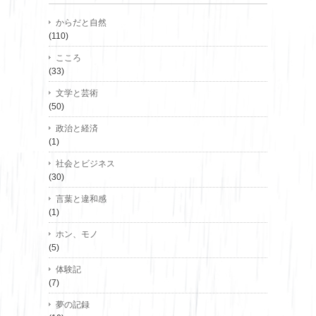
からだと自然
(110)
こころ
(33)
文学と芸術
(50)
政治と経済
(1)
社会とビジネス
(30)
言葉と違和感
(1)
ホン、モノ
(5)
体験記
(7)
夢の記録