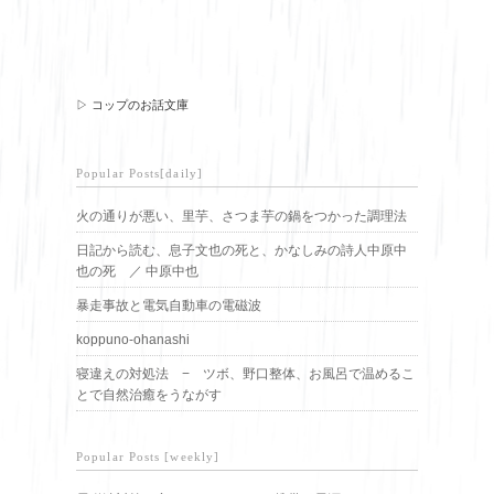
▷ コップのお話文庫
Popular Posts[daily]
火の通りが悪い、里芋、さつま芋の鍋をつかった調理法
日記から読む、息子文也の死と、かなしみの詩人中原中
也の死 ／ 中原中也
暴走事故と電気自動車の電磁波
koppuno-ohanashi
寝違えの対処法 − ツボ、野口整体、お風呂で温めるこ
とで自然治癒をうながす
Popular Posts [weekly]