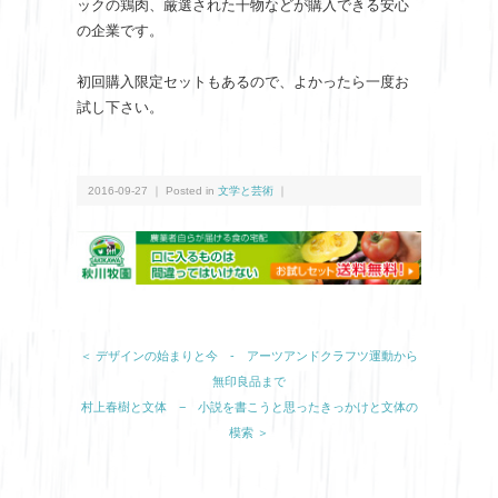
ックの鶏肉、厳選された干物などが購入できる安心
の企業です。
初回購入限定セットもあるので、よかったら一度お
試し下さい。
2016-09-27 ｜ Posted in
文学と芸術
｜
＜ デザインの始まりと今 - アーツアンドクラフツ運動から
無印良品まで
村上春樹と文体 − 小説を書こうと思ったきっかけと文体の
模索 ＞