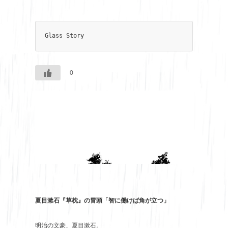
Glass Story
0
夏目漱石『草枕』の冒頭「智に働けば角が立つ」
明治の文豪、夏目漱石。