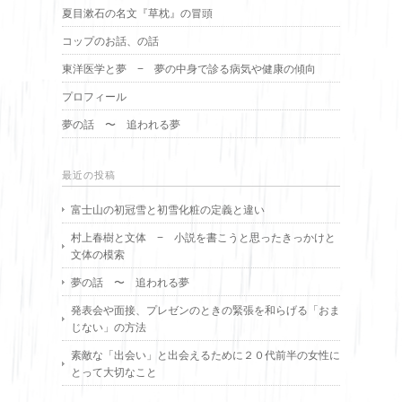
夏目漱石の名文『草枕』の冒頭
コップのお話、の話
東洋医学と夢 − 夢の中身で診る病気や健康の傾向
プロフィール
夢の話 〜 追われる夢
最近の投稿
富士山の初冠雪と初雪化粧の定義と違い
村上春樹と文体 − 小説を書こうと思ったきっかけと
文体の模索
夢の話 〜 追われる夢
発表会や面接、プレゼンのときの緊張を和らげる「おま
じない」の方法
素敵な「出会い」と出会えるために２０代前半の女性に
とって大切なこと