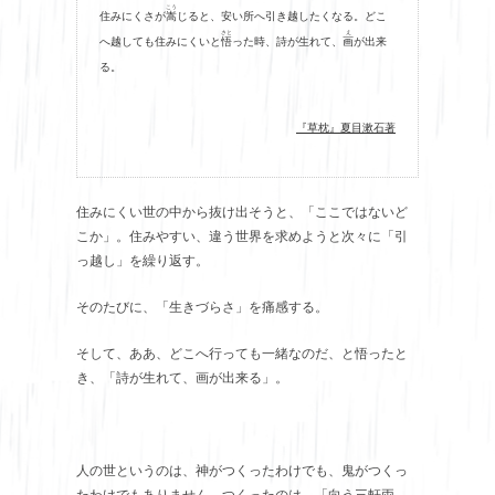
こう
住みにくさが
嵩
じると、安い所へ引き越したくなる。どこ
さと
え
へ越しても住みにくいと
悟
った時、詩が生れて、
画
が出来
る。
『草枕』夏目漱石著
住みにくい世の中から抜け出そうと、「ここではないど
こか」。住みやすい、違う世界を求めようと次々に「引
っ越し」を繰り返す。
そのたびに、「生きづらさ」を痛感する。
そして、ああ、どこへ行っても一緒なのだ、と悟ったと
き、「詩が生れて、画が出来る」。
人の世というのは、神がつくったわけでも、鬼がつくっ
たわけでもありません。つくったのは、「向う三軒両