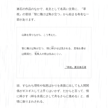
漱石の作品のなかで、名文として名高い文章に、『草
枕』の冒頭「智に働けば角が立つ」から始まる有名な一
節があります。
山路を登りながら、こう考えた。
さお
智に働けば角が立つ。 情に
棹
させば流される。 意地を通せ
とかく
ば窮屈だ。
兎角
人の世は住みにくい。
『草枕』夏目漱石著
頭、すなわち理性や知恵ばかりを表面に出しても人間関
係がギスギスして上手くはいかず、だからと言って、情
に棹さす（棹を水底にさして舟をさらに進める）と、感
情に振りまわされる。