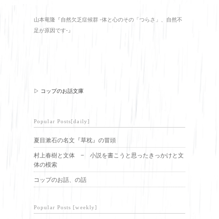
山本竜隆『自然欠乏症候群 -体と心のその「つらさ」、自然不
足が原因です-』
▷ コップのお話文庫
Popular Posts[daily]
夏目漱石の名文『草枕』の冒頭
村上春樹と文体 − 小説を書こうと思ったきっかけと文
体の模索
コップのお話、の話
Popular Posts [weekly]