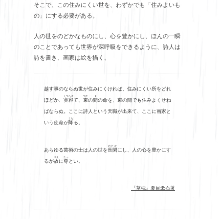
そこで、この住みにくい世を、わずかでも「住みよいも
の」にする必要がある。
人の世をのどかなものにし、心を豊かにし、ほんの一瞬
のことであっても世界が深呼吸をできるように、詩人は
詩を書き、画家は絵を描く。
越す事のならぬ世が住みにくければ、住みにくい所をどれ
くつろげ
つか
ま
ほどか、
寛容
て、
束
の
間
の命を、束の間でも住みよくせね
ばならぬ。ここに詩人という天職が出来て、ここに画家と
くだ
いう使命が
降
る。
のどか
あらゆる芸術の士は人の世を
長閑
にし、人の心を豊かにす
ゆえ
たっ
るが
故
に
尊
とい。
『草枕』夏目漱石著