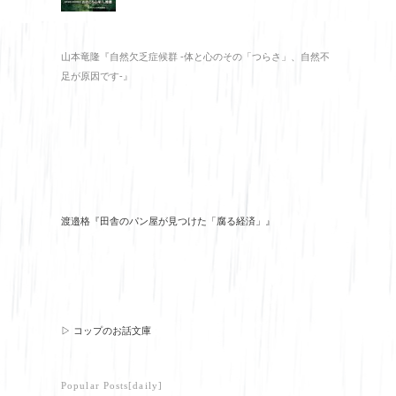
山本竜隆『自然欠乏症候群 -体と心のその「つらさ」、自然不
足が原因です-』
渡邉格『田舎のパン屋が見つけた「腐る経済」』
▷ コップのお話文庫
Popular Posts[daily]