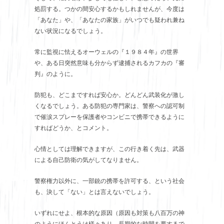
処罰する。つかの間安心するかもしれませんが、今度は
「あなた」や、「あなたの家族」がいつでも疑われ兼ね
ない状況になるでしょう。
常に監視に怯えるオーウェルの『１９８４年』の世界
や、ある日突然意味も分からず逮捕されるカフカの『審
判』のように。
防犯も、どこまですれば安心か。どんどん武装化が激し
くなるでしょう。ある防犯の専門家は、警察への認可制
で催涙スプレーを保護者やコンビニで携帯できるように
すればどうか、とコメント。
心情としては理解できますが、この行き着く先は、武器
による自己防衛の気がしてなりません。
警察権力以外に、一部銃の携帯を許可する、という社会
も、決して「ない」とは言えないでしょう。
いずれにせよ、根本的な原因（原因も対策も八百万の神
のようにほんとうは様々あり、長期的な時間を要するで