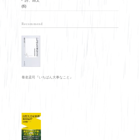
詩、雑文
(6)
Recommend
養老孟司『いちばん大事なこと』