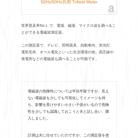
50Hz/60Hz共用 Trifield Meter
世界普及率No１.で、電場、磁場、マイクロ波を調べるこ
とができる電磁波測定器。
この測定器で、テレビ、照明器具、自動車内、蛍光灯、
電気毛布、オール電化といった生活環境の他、高圧線や
発電所などの電磁波も調べることが可能です。
電磁波の危険性については半信半疑ですが、見え
ない電磁波を少しでも可視化してイメージを持
ち、影響を受けやすい小さい子供がいるので危険
性を少しでも認識しておこうと夫と話し合い、購
入しました。
計測は夫に任せていたのですが、この測定器を使