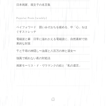
日本画家、堀文子の名言集
Popular Posts [weekly]
ペイフォワード 固いみぞおちを緩める、中「心」をほ
ぐすストレッチ
電磁波と麻 日常に溢れかえる電磁波に、自然素材で効
果的な対策
千と千尋の神隠し〜油屋と八百万の神と湯女〜
強風で眠れない夜の対処法
画家モーリス・ド・ヴラマンクの絵と「私の遺言」