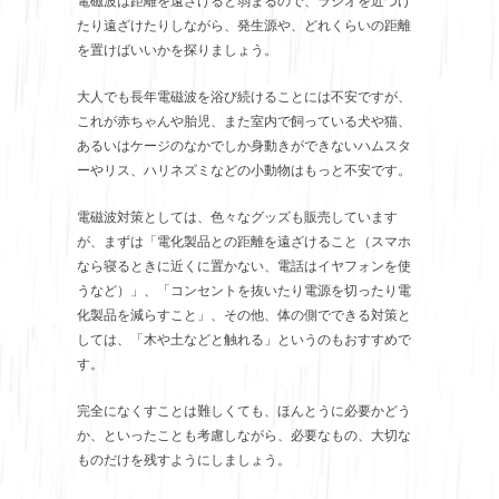
電磁波は距離を遠ざけると弱まるので、ラジオを近づけ
たり遠ざけたりしながら、発生源や、どれくらいの距離
を置けばいいかを探りましょう。
大人でも長年電磁波を浴び続けることには不安ですが、
これが赤ちゃんや胎児、また室内で飼っている犬や猫、
あるいはケージのなかでしか身動きができないハムスタ
ーやリス、ハリネズミなどの小動物はもっと不安です。
電磁波対策としては、色々なグッズも販売しています
が、まずは「電化製品との距離を遠ざけること（スマホ
なら寝るときに近くに置かない、電話はイヤフォンを使
うなど）」、「コンセントを抜いたり電源を切ったり電
化製品を減らすこと」、その他、体の側でできる対策と
しては、「木や土などと触れる」というのもおすすめで
す。
完全になくすことは難しくても、ほんとうに必要かどう
か、といったことも考慮しながら、必要なもの、大切な
ものだけを残すようにしましょう。