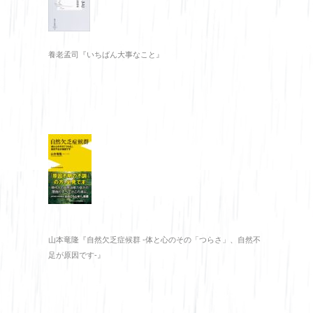
養老孟司『いちばん大事なこと』
山本竜隆『自然欠乏症候群 -体と心のその「つらさ」、自然不
足が原因です-』