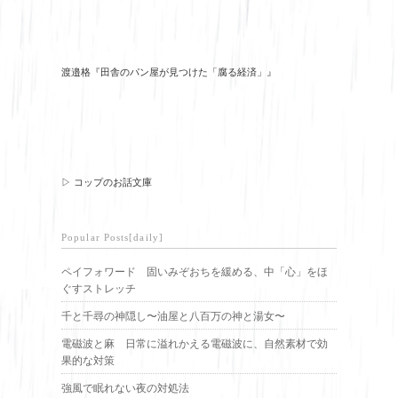
渡邉格『田舎のパン屋が見つけた「腐る経済」』
▷ コップのお話文庫
Popular Posts[daily]
ペイフォワード 固いみぞおちを緩める、中「心」をほ
ぐすストレッチ
千と千尋の神隠し〜油屋と八百万の神と湯女〜
電磁波と麻 日常に溢れかえる電磁波に、自然素材で効
果的な対策
強風で眠れない夜の対処法