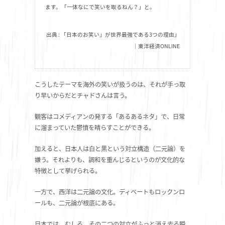
ます。「一体なにで笑いを取るねん？」と。
出典 : 「日本のお笑い」が世界最強である3つの理由」
｜東洋経済ONLINE
こうしたテーマを海外の笑いが扱うのは、それが手っ取
り早いからだとチャドさんは言う。
観客はコメディアンの発する「あるあるネタ」で、日常
に溜まっていた鬱憤を晴らすことができる。
加えると、日本人は白と黒という対立構造（二元論）を
嫌う。それよりも、調和を重んじるというのが文化的な
特徴として挙げられる。
一方で、西洋は二元論の文化。ディベートもロックンロ
ールも、二元論が根底にある。
日本では、むしろ、その二つの対立がふっと消え去る瞬