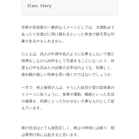
Glass Story
作家や芸術家の一般的なイメージとしては、大酒飲みで
あったり女遊びに明け暮れるといった奔放で破天荒な印
象があるかもしれません。
たとえば、詩人の中原中也のように仕事もしないで酒と
喧嘩をしながら詩作をして夭逝することになったり、何
度も心中を試みた小説家の太宰治のような、気難しく、
振れ幅の激しい性格を思い描くのではないでしょうか。
一方で、村上春樹さんは、そうした紋切り型の芸術家の
イメージに抗うように、食事や運動、睡眠といった生活
や健康を、作家にとって欠かせない大事なものとして捉
えています。
彼の生活はとても規則正しく、夜は９時頃には眠り、朝
は夜明け前には起きると言います。