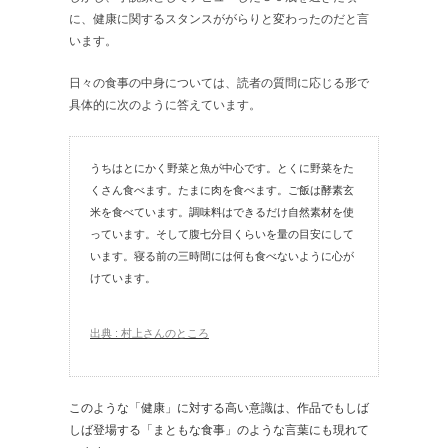
に、健康に関するスタンスががらりと変わったのだと言
います。
日々の食事の中身については、読者の質問に応じる形で
具体的に次のように答えています。
うちはとにかく野菜と魚が中心です。とくに野菜をた
くさん食べます。たまに肉を食べます。ご飯は酵素玄
米を食べています。調味料はできるだけ自然素材を使
っています。そして腹七分目くらいを量の目安にして
います。寝る前の三時間には何も食べないように心が
けています。
出典 : 村上さんのところ
このような「健康」に対する高い意識は、作品でもしば
しば登場する「まともな食事」のような言葉にも現れて