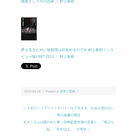
職業としての小説家 ／ 村上春樹
夢を見るために毎朝僕は目覚めるのです 村上春樹インタ
ビュー集1997-2011 ／ 村上春樹
2015-04-24 ｜ Posted in
文学と芸術
｜
＜ 人生というアート｜サバイバルで生きる、お金を使わない
男の葛藤の実話
モダニズムは呪われた夢｜宮崎監督自身の言葉と、『風立ち
ぬ』「生きねば。」の意味 ＞