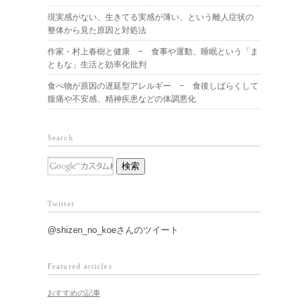
現実感がない、生きてる実感が薄い、という離人症状の
整体から見た原因と対処法
作家・村上春樹と健康 − 食事や運動、睡眠という「ま
ともな」生活と効率化批判
食べ物が原因の遅延型アレルギー − 食後しばらくして
腹痛や不安感、精神疾患などの体調悪化
Search
Twitter
@shizen_no_koeさんのツイート
Featured articles
おすすめの記事