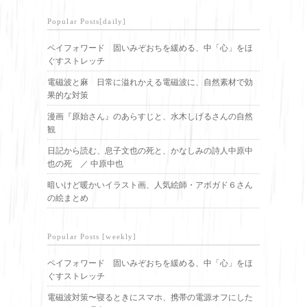
Popular Posts[daily]
ペイフォワード 固いみぞおちを緩める、中「心」をほ
ぐすストレッチ
電磁波と麻 日常に溢れかえる電磁波に、自然素材で効
果的な対策
漫画『原始さん』のあらすじと、水木しげるさんの自然
観
日記から読む、息子文也の死と、かなしみの詩人中原中
也の死 ／ 中原中也
暗いけど暖かいイラスト画、人気絵師・アボガド６さん
の絵まとめ
Popular Posts [weekly]
ペイフォワード 固いみぞおちを緩める、中「心」をほ
ぐすストレッチ
電磁波対策〜寝るときにスマホ、携帯の電源オフにした