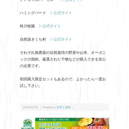
ハミングバード
▷公式サイト
秋川牧園
▷公式サイト
自然派きくち村
▷公式サイト
それぞれ無農薬の自然栽培の野菜やお米、オーガニ
ックの鶏肉、厳選された干物などが購入できる安心
の企業です。
初回購入限定セットもあるので、よかったら一度お
試し下さい。
2016-02-01 ｜ Posted in
文学と芸術
｜