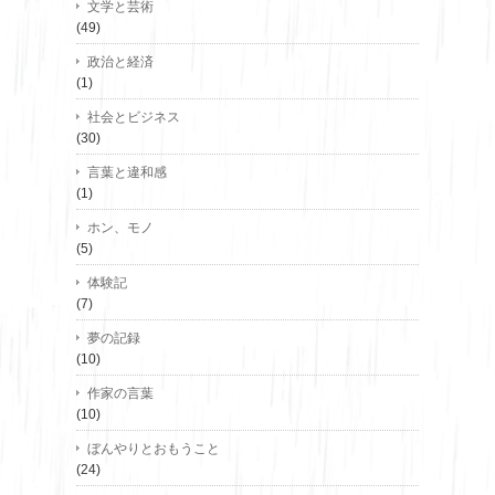
文学と芸術
(49)
政治と経済
(1)
社会とビジネス
(30)
言葉と違和感
(1)
ホン、モノ
(5)
体験記
(7)
夢の記録
(10)
作家の言葉
(10)
ぼんやりとおもうこと
(24)