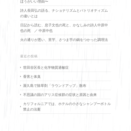
ほうがいい理由〜
詩人長田弘の語る、ナショナリズムとパトリオティズム
の違いとは
日記から読む、息子文也の死と、かなしみの詩人中原中
也の死 ／ 中原中也
火の通りが悪い、里芋、さつま芋の鍋をつかった調理法
最近の投稿
世田谷区長と化学物質過敏症
香害と体臭
屋久島で除草剤「ラウンドアップ」散布
不思議の国のアリス症候群の症状と原因と由来
カリフォルニアでは、ホテルの小さなシャンプーボトル
禁止の法案