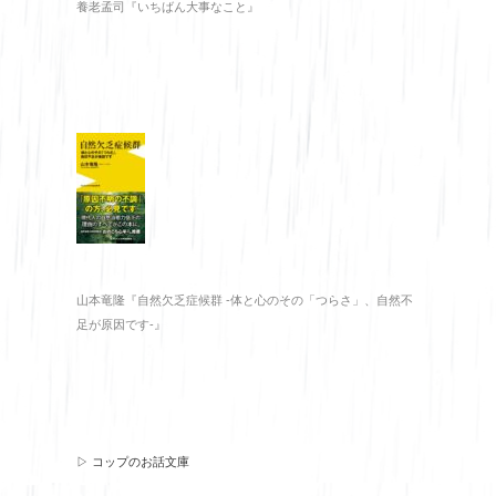
養老孟司『いちばん大事なこと』
山本竜隆『自然欠乏症候群 -体と心のその「つらさ」、自然不
足が原因です-』
▷ コップのお話文庫