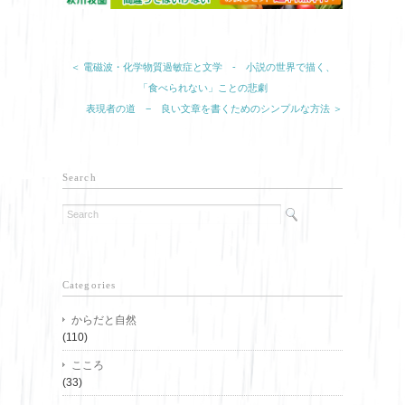
＜ 電磁波・化学物質過敏症と文学 - 小説の世界で描く、
「食べられない」ことの悲劇
表現者の道 − 良い文章を書くためのシンプルな方法 ＞
Search
Categories
からだと自然
(110)
こころ
(33)