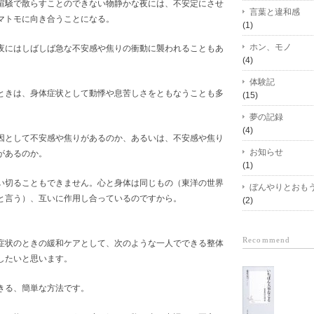
喧騒で散らすことのできない物静かな夜には、不安定にさせ
言葉と違和感
マトモに向き合うことになる。
(1)
ホン、モノ
夜にはしばしば急な不安感や焦りの衝動に襲われることもあ
(4)
体験記
ときは、身体症状として動悸や息苦しさをともなうことも多
(15)
夢の記録
(4)
因として不安感や焦りがあるのか、あるいは、不安感や焦り
お知らせ
があるのか。
(1)
い切ることもできません。心と身体は同じもの（東洋の世界
ぼんやりとおも
と言う）、互いに作用し合っているのですから。
(2)
Recommend
症状のときの緩和ケアとして、次のような一人でできる整体
したいと思います。
きる、簡単な方法です。