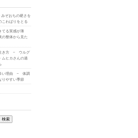
 みぞおちの硬さを
のこわばりをとる
きてる実感が薄
状の整体から見た
生き方 − ウルグ
・ムヒカさんの過
ら
多い理由 − 体調
なりやすい季節