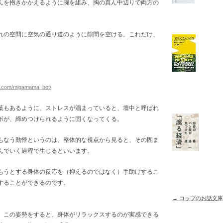
んを抱きかかえるように腕を組み、胸の真ん中辺りで両方の
れの空間に空気の通り道のように隙間を空ける。これだけ、
er.com/migamama_bot/
葉もあるように、ストレスが溜まっていると、壇中と呼ばれ
ボが、締めつけられるように固くなってくる。
もなう動悸というのは、整体的な視点から見ると、その固ま
んでいく過程で生じるといいます。
もうとする身体の反応を（抑えるのではなく）手助けするこ
することができるのです。
→ コップのお話文
、この姿勢をすると、身体がリラックスするのが実感できる