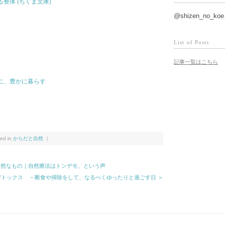
整体 (ちくま文庫)
@shizen_no_
List of Posts
記事一覧はこちら
に、豊かに暮らす
ed in
からだと自然
｜
自然なもの｜自然療法はトンデモ、という声
デトックス − 断食や掃除をして、なるべくゆったりと過ごす日 ＞