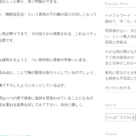
荷がふっと降り、深く呼吸ができる。
Popular Posts
た〈胸部反応点〉という肩先の下の腕の辺りが涼しくなって
ペイフォワード −
緩めて、中「心」
現実感がない、生
た気が降りてきて、その辺りから発散される、これもリラッ
い、という離人症
合図です。
原因と対処法
小さな国の豊かな
アイ前大統領ホセ
を緩和させようと、つい発作的に過食や早食いに走る。
去と日本のこれか
呑み込む」ことで胸の緊張を取ろうとしているのでしょう。
春先に変なひとが
も精神も不安定に
撫で下ろしたようにホッとしているはず。
だいたいわかる
局はべつの形で身体に負担を背負わせていることになるの
首を重ねる姿勢を試してみて下さい。自分に優しく。
Search
Twitter