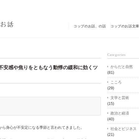
コップのお話、の話
コップのお話文
Categories
からだと自然
不安感や焦りをともなう動悸の緩和に効くツ
(81)
こころ
(29)
文学と芸術
(15)
政治と経済
(40)
から身心が不安定になる季節と言われてきました。
社会とビジネス
(21)