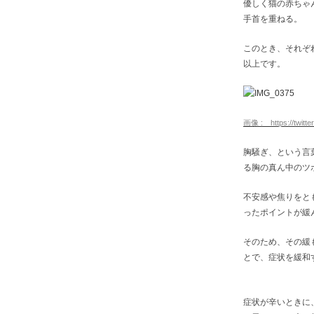
優しく猫の赤ちゃ
手首を重ねる。
このとき、それぞ
以上です。
画像 : https://twitt
胸騒ぎ、という言
る胸の真ん中のツ
不安感や焦りをと
ったポイントが緩
そのため、その緩
とで、症状を緩和
症状が辛いときに