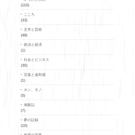
(110)
こころ
(33)
文学と芸術
(49)
政治と経済
(1)
社会とビジネス
(30)
言葉と違和感
(1)
ホン、モノ
(5)
体験記
(7)
夢の記録
(10)
作家の言葉