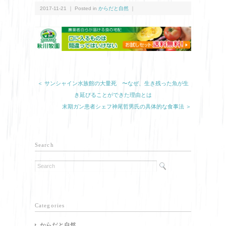
2017-11-21 ｜ Posted in
からだと自然
｜
＜ サンシャイン水族館の大量死 〜なぜ、生き残った魚が生
き延びることができた理由とは
末期ガン患者シェフ神尾哲男氏の具体的な食事法 ＞
Search
Categories
からだと自然