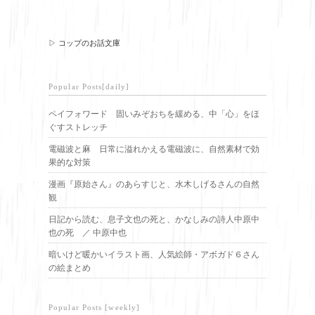
▷ コップのお話文庫
Popular Posts[daily]
ペイフォワード 固いみぞおちを緩める、中「心」をほ
ぐすストレッチ
電磁波と麻 日常に溢れかえる電磁波に、自然素材で効
果的な対策
漫画『原始さん』のあらすじと、水木しげるさんの自然
観
日記から読む、息子文也の死と、かなしみの詩人中原中
也の死 ／ 中原中也
暗いけど暖かいイラスト画、人気絵師・アボガド６さん
の絵まとめ
Popular Posts [weekly]