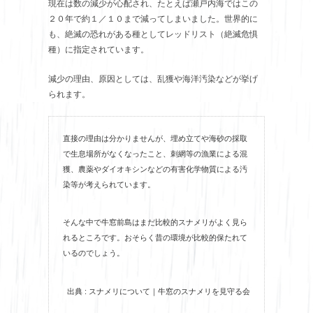
現在は数の減少が心配され、たとえば瀬戸内海ではこの
２０年で約１／１０まで減ってしまいました。世界的に
も、絶滅の恐れがある種としてレッドリスト（絶滅危惧
種）に指定されています。
減少の理由、原因としては、乱獲や海洋汚染などが挙げ
られます。
直接の理由は分かりませんが、埋め立てや海砂の採取
で生息場所がなくなったこと、刺網等の漁業による混
獲、農薬やダイオキシンなどの有害化学物質による汚
染等が考えられています。
そんな中で牛窓前島はまだ比較的スナメリがよく見ら
れるところです。おそらく昔の環境が比較的保たれて
いるのでしょう。
出典 : スナメリについて｜牛窓のスナメリを見守る会