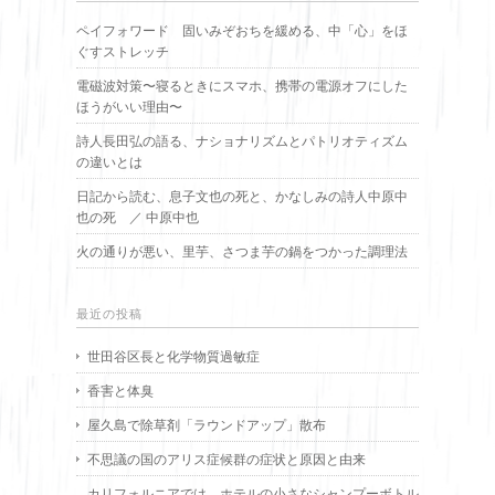
ペイフォワード 固いみぞおちを緩める、中「心」をほ
ぐすストレッチ
電磁波対策〜寝るときにスマホ、携帯の電源オフにした
ほうがいい理由〜
詩人長田弘の語る、ナショナリズムとパトリオティズム
の違いとは
日記から読む、息子文也の死と、かなしみの詩人中原中
也の死 ／ 中原中也
火の通りが悪い、里芋、さつま芋の鍋をつかった調理法
最近の投稿
世田谷区長と化学物質過敏症
香害と体臭
屋久島で除草剤「ラウンドアップ」散布
不思議の国のアリス症候群の症状と原因と由来
カリフォルニアでは、ホテルの小さなシャンプーボトル