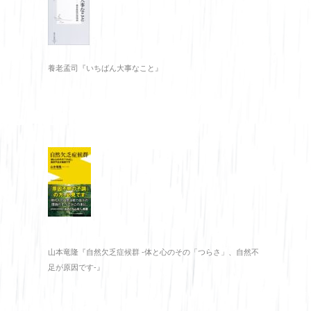
養老孟司『いちばん大事なこと』
山本竜隆『自然欠乏症候群 -体と心のその「つらさ」、自然不
足が原因です-』