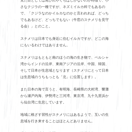
見た目としては尾びれやくちばしがないのが特徴で、小
さなクジラの一種ですが、ネズミイルカ科でもあるの
で、「クジラなのかイルカなのかと言われれば、どっち
でもあるけど、どっちでもない（牛窓のスナメリを見守
る会）」とのこと。
スナメリは日本でも身近に住むイルカですが、どこの海
にもいるわけではありません。
スナメリはもともと南のほうの海の生き物で、ペルシャ
湾からインドの沿岸、東南アジアの沿岸、中国、韓国、
そして日本が生息域となります（スナメリにとって日本
は生息域のうちもっとも「北」に位置します）。
また日本の海で言うと、有明海、長崎県の大村湾、響灘
から瀬戸内海、伊勢湾と三河湾、東京湾、九十九里浜か
ら仙台湾に生息しています。
地域に根ざす習性がスナメリにはあるようで、互いの生
息域を行き来することはほとんどありません。