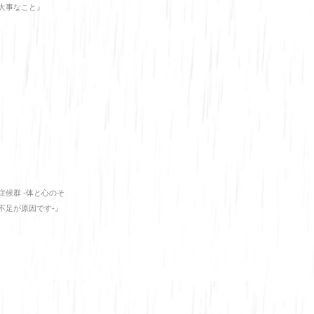
大事なこと』
症候群 -体と心のそ
不足が原因です-』
庫