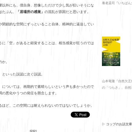
養老孟司『いちばん
影響以外にも、僕自身、想像しただけで少し気が狂いそうにな
はたぶん、
「居場所の感覚」
の混乱が原因だと思います。
や閉鎖的な空間にずっといること自体、精神的に逼迫してい
うに「空」があると錯覚することは、相当感覚が狂うのでは
のか。
、といった誤認に次ぐ誤認。
山本竜隆『自然欠乏
」については、画期的で素晴らしいという声も多かったので
の「つらさ」、自然
調の悪化やうつの発症を懸念します。
るほど、この空間には耐えられないのではないでしょうか。
▷ コップのお話文
[PR]