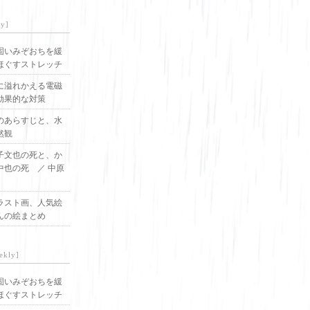
ly]
固いみぞおちを緩
ほぐすストレッチ
に溢れかえる電磁
効果的な対策
のあらすじと、水
然観
子文也の死と、か
中也の死 ／ 中原
ラスト画、人気絵
んの絵まとめ
ekly]
固いみぞおちを緩
ほぐすストレッチ