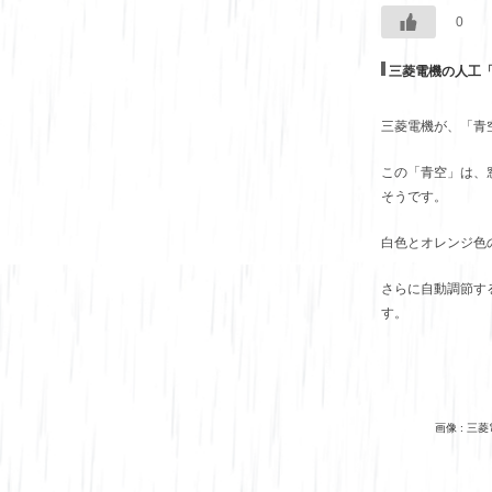
0
三菱電機の人工
三菱電機が、「青
この「青空」は、
そうです。
白色とオレンジ色
さらに自動調節す
す。
画像 : 