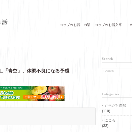
コップのお話、の話
コップのお話文庫
こ
Search
工「青空」、体調不良になる予感
Categories
からだと自然
(110)
こころ
(33)