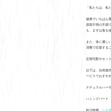
「私たちは、私
健康でいちばん
原因不明の不調
も、まずは食を
また、体に優し
消費で応援する
定期宅配やセッ
以下は、自然栽
ービスでおすす
ナチュラルハー
ハミングバー
秋川牧園
▷公