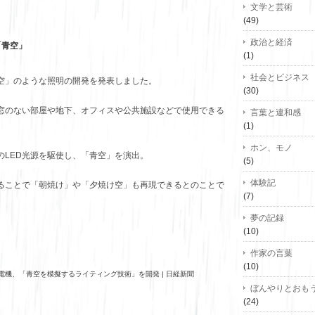
文学と芸術
(49)
政治と経済
「青空」
(1)
社会とビジネス
空」のような照明の開発を発表しました。
(30)
窓のない部屋や地下、オフィスや公共施設などで使用できる
言葉と違和感
(1)
ホン、モノ
のLED光源を駆使し、「青空」を演出。
(5)
体験記
ることで「朝焼け」や「夕焼け空」も再現できるとのことで
(7)
夢の記録
(10)
作家の言葉
(10)
三菱電機、「青空を模擬するライティング技術」を開発 | 日経新聞
ぼんやりとおも
(24)