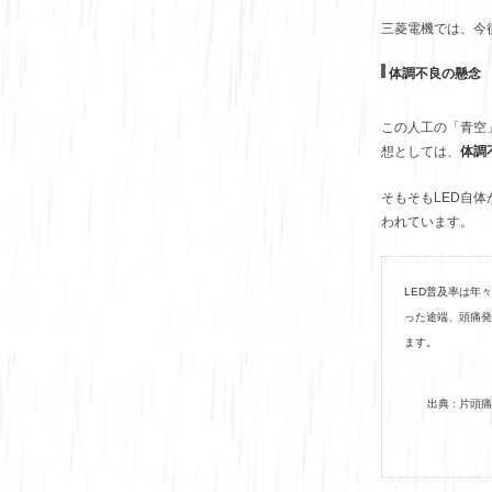
三菱電機では、今
体調不良の懸念
この人工の「青空
想としては、
体調
そもそもLED自
われています。
LED普及率は年
った途端、頭痛発
ます。
出典 : 片頭