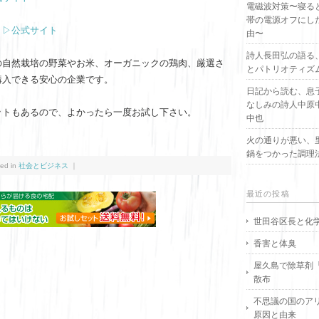
電磁波対策〜寝る
帯の電源オフにし
村
▷公式サイト
由〜
詩人長田弘の語る
の自然栽培の野菜やお米、オーガニックの鶏肉、厳選さ
とパトリオティズ
購入できる安心の企業です。
日記から読む、息
なしみの詩人中原
ットもあるので、よかったら一度お試し下さい。
中也
火の通りが悪い、
鍋をつかった調理
ed in
社会とビジネス
｜
最近の投稿
世田谷区長と化
香害と体臭
屋久島で除草剤
散布
不思議の国のア
原因と由来