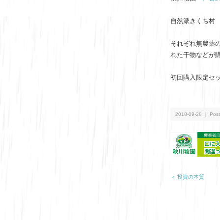
自然派きくち
それぞれ無農薬
れた干物などが
初回購入限定セ
2018-09-28 ｜ Post
＜ 投資の本質