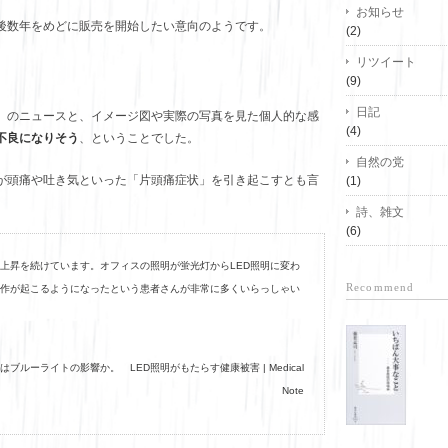
お知らせ
後数年をめどに販売を開始したい意向のようです。
(2)
リツイート
(9)
日記
」のニュースと、イメージ図や実際の写真を見た個人的な感
(4)
不良になりそう
、ということでした。
自然の党
体が頭痛や吐き気といった「片頭痛症状」を引き起こすとも言
(1)
詩、雑文
(6)
々上昇を続けています。オフィスの照明が蛍光灯からLED照明に変わ
Recommend
作が起こるようになったという患者さんが非常に多くいらっしゃい
痛はブルーライトの影響か。 LED照明がもたらす健康被害 | Medical
Note