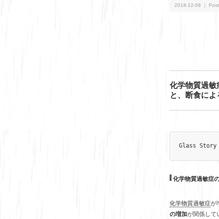
2018-12-08 ｜ Post
化学物質過敏
と、断食によ
Glass Story
化学物質過敏症の
化学物質過敏症
が
の増加
が関係して