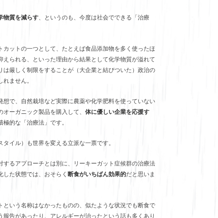
学物質を減らす
、というのも、今度は社会でできる「治療
トカットの一つとして、たとえば食品添加物を多く使ったほ
抑えられる、といった理由から結果として化学物質が溢れて
りは厳しく制限をすることが（大企業と結びついた）政治の
しれません。
発想で、自然栽培など実際に農薬や化学肥料を使っていない
のオーガニック製品を購入して、
体に優しい企業を応援す
積極的な「治療法」です。
スタイル）も世界を変える立派な一票です。
対するアプローチとは別に、リーキーガット症候群の治療法
化した状態では、おそらく
断食がいちばん効果的
だと思いま
トという名称はなかったものの、似たような状況でも断食で
う報告があったり、アレルギーが治ったという話も多くあり