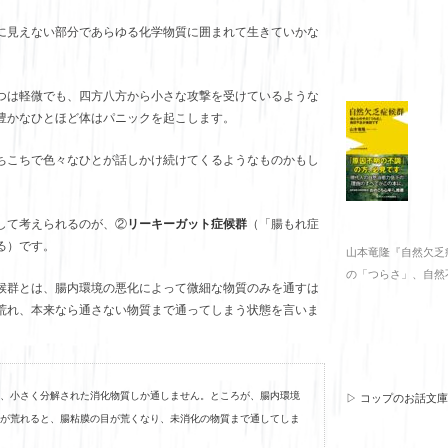
に見えない部分であらゆる化学物質に囲まれて生きていかな
。
つは軽微でも、四方八方から小さな攻撃を受けているような
豊かなひとほど体はパニックを起こします。
ちこちで色々なひとが話しかけ続けてくるようなものかもし
して考えられるのが、②
リーキーガット症候群
（「腸もれ症
る）です。
山本竜隆『自然欠乏
の「つらさ」、自然
候群とは、腸内環境の悪化によって微細な物質のみを通すは
荒れ、本来なら通さない物質まで通ってしまう状態を言いま
、小さく分解された消化物質しか通しません。ところが、腸内環境
▷ コップのお話文
が荒れると、腸粘膜の目が荒くなり、未消化の物質まで通してしま