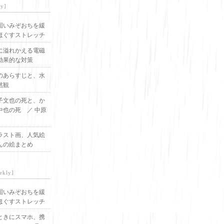
ly]
固いみぞおちを緩
ほぐすストレッチ
に溢れかえる電磁
効果的な対策
のあらすじと、水
然観
子文也の死と、か
中也の死 ／ 中原
ラスト画、人気絵
んの絵まとめ
ekly]
固いみぞおちを緩
ほぐすストレッチ
ときにスマホ、携