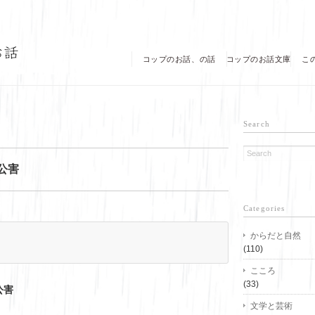
コップのお話、の話
コップのお話文庫
こ
Search
公害
Categories
からだと自然
(110)
こころ
(33)
公害
文学と芸術