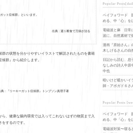
Popular Posts[dai
ガット症候群」といいます。
ペイフォワード 
める、中「心」を
電磁波と麻 日常
出典 : 週１断食で万病が治る
波に、自然素材で
漫画『原始さん』
木しげるさんの自
候群の状態を分かりやすいイラストで解説されたものを書籍
日記から読む、息
症候群』から紹介します。
なしみの詩人中原
中也
暗いけど暖かいイ
師・アボガド６さ
出典 : 『リーキーガット症候群』トンプソン真理子著
Popular Posts [we
ペイフォワード 
から、健康な腸内環境では入ってこれないはずの物質まで入
める、中「心」を
さをするのです。
電磁波対策〜寝る