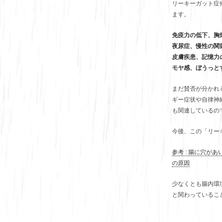
リーキーガット症
ます。
免疫力の低下、胸
夜尿症、慢性の関
皮膚疾患、記憶力
モヤ感、ぼうっと
まだ賛否が分かれ
ギー症状や自律神
も関連しているの
今後、この「リー
参考 : 腸に穴
の原因
少なくとも腸内環
と関わっているこ