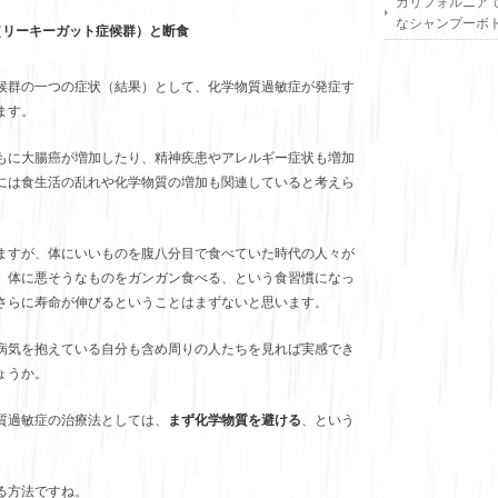
カリフォルニア
なシャンプーボ
（リーキーガット症候群）と断食
候群の一つの症状（結果）として、化学物質過敏症が発症す
ます。
もに大腸癌が増加したり、精神疾患やアレルギー症状も増加
には食生活の乱れや化学物質の増加も関連していると考えら
ますが、体にいいものを腹八分目で食べていた時代の人々が
、体に悪そうなものをガンガン食べる、という食習慣になっ
さらに寿命が伸びるということはまずないと思います。
病気を抱えている自分も含め周りの人たちを見れば実感でき
ょうか。
質過敏症の治療法としては、
まず化学物質を避ける
、という
る方法ですね。