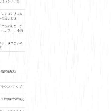
たほうがいい理
、ナショナリズム
ムの違いとは
子文也の死と、か
中也の死 ／ 中原
里芋、さつま芋の
法
学物質過敏症
「ラウンドアップ」
リス症候群の症状と