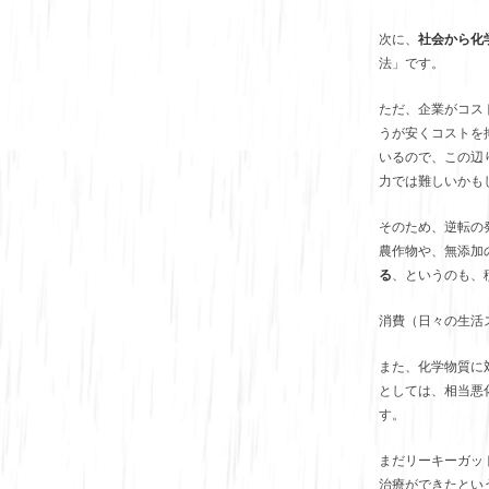
次に、
社会から化
法」です。
ただ、企業がコス
うが安くコストを
いるので、この辺
力では難しいかも
そのため、逆転の
農作物や、無添加
る
、というのも、
消費（日々の生活
また、化学物質に
としては、相当悪
す。
まだリーキーガッ
治療ができたとい