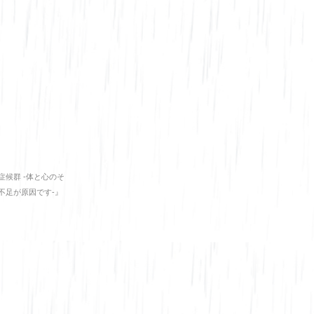
症候群 -体と心のそ
不足が原因です-』
庫