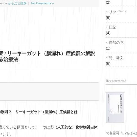
(2)
ed in
からだと自然
｜
No Comments »
リツイート
(9)
日記
(4)
自然の党
(1)
症 / リーキーガット（腸漏れ）症候群の解説
詩、雑文
る治療法
(6)
Recommend
原因？ リーキーガット（腸漏れ）症候群とは
増えている原因として、一つは①
（人工的な）化学物質自体
養老孟司『いちばん
います。