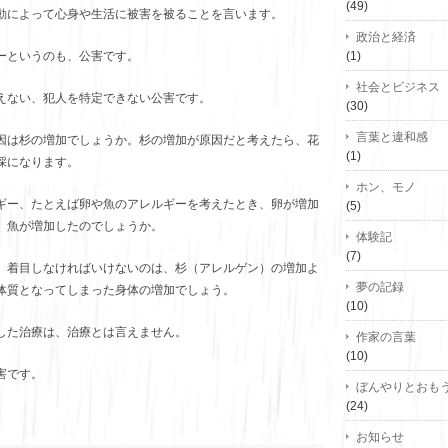
(49)
動によって心身や生活に被害を被ることを言います。
政治と経済
ーというのも、公害です。
(1)
社会とビジネス
えない、犯人を特定できない公害です。
(30)
言葉と違和感
因は杉の増加でしょうか。杉の増加が原因だと考えたら、花
(1)
採になります。
ホン、モノ
ギー、たとえば卵や魚のアレルギーを考えたとき、卵が増加
(5)
。魚が増加したのでしょうか。
体験記
(7)
、着目しなければいけないのは、杉（アレルゲン）の増加よ
夢の記録
体質となってしまった身体の増加でしょう。
(10)
した治療は、治療とは言えません。
作家の言葉
(10)
害です。
ぼんやりとおも
(24)
お知らせ