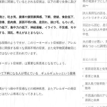
帯の電源オフにし
候群に関連しているとされる症状は、以下の通り全身に及び
由〜
詩人長田弘の語る
焼け、吐き気、腹痛や腹部膨満感、下痢、便秘、食欲低下、
とパトリオティズ
節痛、筋肉痛、原因不明の熱、息切れ、抜け毛、もろい爪、
日記から読む、息
の低下、集中力の低下、神経過敏、イライラ、不安感、モヤ
なしみの詩人中原
する、混乱、考えがまとまらない。
中也
火の通りが悪い、
る段階のようですが、このリーキーガット症候群が、アレル
鍋をつかった調理
経に関係する様々な原因不明の症状、また化学物質過敏症に
ではないかと言われています。
最近の投稿
キーガット症候群」は重要な疾患名となるでしょう。
世田谷区長と化
があいて下痢になる人が増えている ギュルギュルッという腹痛
香害と体臭
屋久島で除草剤
散布
境がうつ病や不安感などの精神疾患、またアレルギーの発症
とはだいぶ有名になってきました。
不思議の国のア
原因と由来