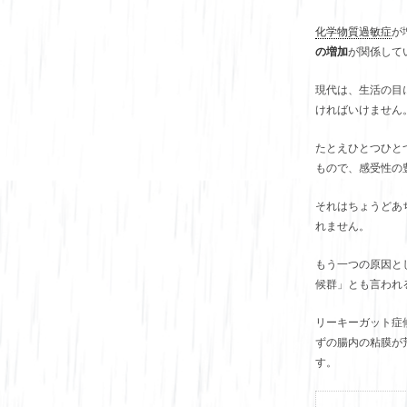
化学物質過敏症
が
の増加
が関係して
現代は、生活の目
ければいけません
たとえひとつひと
もので、感受性の
それはちょうどあ
れません。
もう一つの原因と
候群」とも言われ
リーキーガット症
ずの腸内の粘膜が
す。