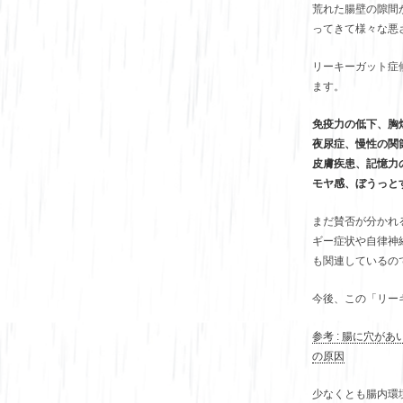
荒れた腸壁の隙間
ってきて様々な悪
リーキーガット症
ます。
免疫力の低下、胸
夜尿症、慢性の関
皮膚疾患、記憶力
モヤ感、ぼうっと
まだ賛否が分かれ
ギー症状や自律神
も関連しているの
今後、この「リー
参考 : 腸に穴
の原因
少なくとも腸内環