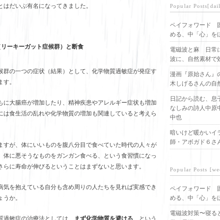
とはだいぶ有名になってきました。
Popular Posts[dai
ペイフォワード 
める、中「心」を
（リーキーガット症候群）と断食
電磁波と麻 日常
波に、自然素材で
候群の一つの症状（結果）として、化学物質過敏症が発症す
漫画『原始さん』
ます。
木しげるさんの自
日記から読む、息
もに大腸癌が増加したり、精神疾患やアレルギー症状も増加
なしみの詩人中原
には食生活の乱れや化学物質の増加も関連していると考えら
中也
暗いけど暖かいイ
師・アボガド６さ
ますが、体にいいものを腹八分目で食べていた時代の人々が
、体に悪そうなものをガンガン食べる、という食習慣になっ
さらに寿命が伸びるということはまずないと思います。
Popular Posts [we
病気を抱えている自分も含め周りの人たちを見れば実感でき
ペイフォワード 
める、中「心」を
ょうか。
電磁波対策〜寝る
質過敏症の治療法としては、
まず化学物質を避ける
、という