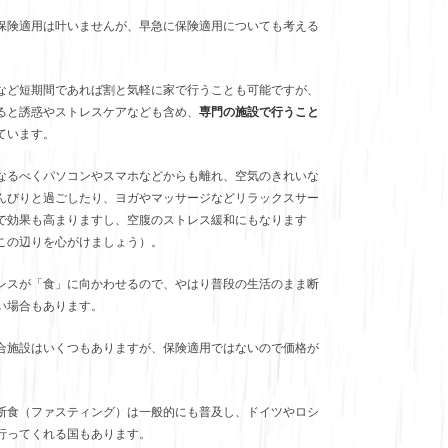
保険適用は叶いませんが、早急に保険適用についても考える
。
など短期間であれば割と気軽に家で行うことも可能ですが、
ると誘惑やストレスケアなども含め、
専門の施設で行うこと
ています。
なるべくパソコンやスマホなどからも離れ、空気のきれいな
んびりと過ごしたり、ヨガやマッサージなどリラックスサー
で効果も高まりますし、空腹のストレス緩和にもなります
この辺りを心がけましょう）。
レスが「食」に向かわせるので、やはり普段の生活のまま断
い場合もあります。
合施設はいくつもありますが、保険適用ではないので価格が
。
断食（ファスティング）は一般的にも普及し、ドイツやロシ
行ってくれる国もあります。