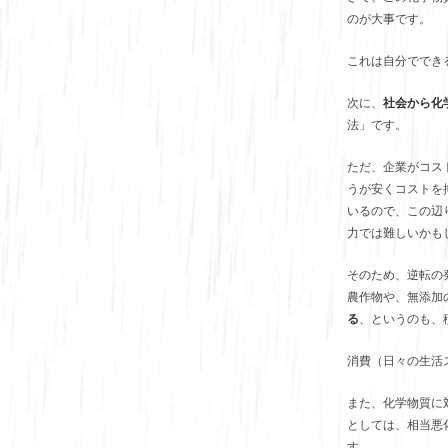
のが大事です。
これは自分ででき
次に、
社会から化
法」です。
ただ、企業がコス
うが安くコストを
いるので、この辺
力では難しいかも
そのため、逆転の
農作物や、無添加
る
、というのも、
消費（日々の生活
また、化学物質に
としては、相当悪
す。