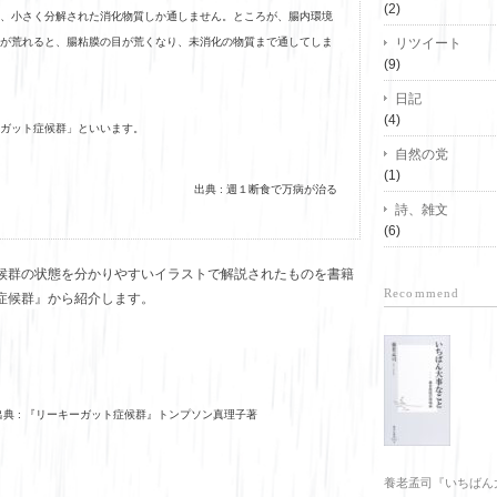
(2)
、小さく分解された消化物質しか通しません。ところが、腸内環境
が荒れると、腸粘膜の目が荒くなり、未消化の物質まで通してしま
リツイート
(9)
日記
(4)
ガット症候群」といいます。
自然の党
(1)
出典 : 週１断食で万病が治る
詩、雑文
(6)
候群の状態を分かりやすいイラストで解説されたものを書籍
Recommend
症候群』から紹介します。
出典 : 『リーキーガット症候群』トンプソン真理子著
養老孟司『いちばん