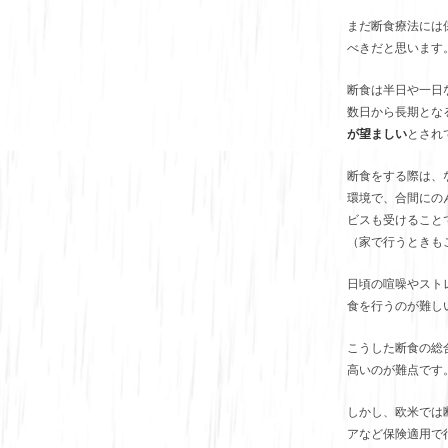
まだ断食療法には
べきだと思います
断食は半日や一日
数日から長期とな
が望ましい
とされ
断食をする際は、
環境で、合間にの
ビスも受けること
（家で行うときも
日頃の喧噪やスト
食を行うのが難し
こうした断食の総
高いのが難点です
しかし、欧米では
アなど保険適用で