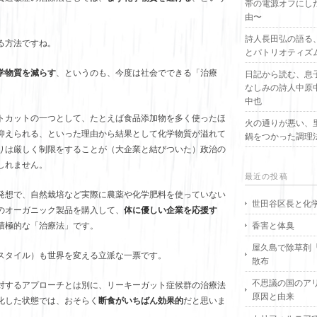
帯の電源オフにし
由〜
詩人長田弘の語る
る方法ですね。
とパトリオティズ
学物質を減らす
、というのも、今度は社会でできる「治療
日記から読む、息
なしみの詩人中原
中也
トカットの一つとして、たとえば食品添加物を多く使ったほ
火の通りが悪い、
抑えられる、といった理由から結果として化学物質が溢れて
鍋をつかった調理
りは厳しく制限をすることが（大企業と結びついた）政治の
しれません。
最近の投稿
発想で、自然栽培など実際に農薬や化学肥料を使っていない
世田谷区長と化
のオーガニック製品を購入して、
体に優しい企業を応援す
香害と体臭
積極的な「治療法」です。
屋久島で除草剤
スタイル）も世界を変える立派な一票です。
散布
不思議の国のア
対するアプローチとは別に、リーキーガット症候群の治療法
原因と由来
化した状態では、おそらく
断食がいちばん効果的
だと思いま