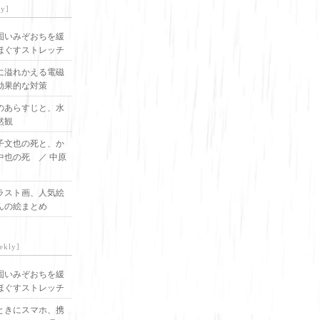
ly]
固いみぞおちを緩
ほぐすストレッチ
に溢れかえる電磁
効果的な対策
のあらすじと、水
然観
子文也の死と、か
中也の死 ／ 中原
ラスト画、人気絵
んの絵まとめ
ekly]
固いみぞおちを緩
ほぐすストレッチ
ときにスマホ、携