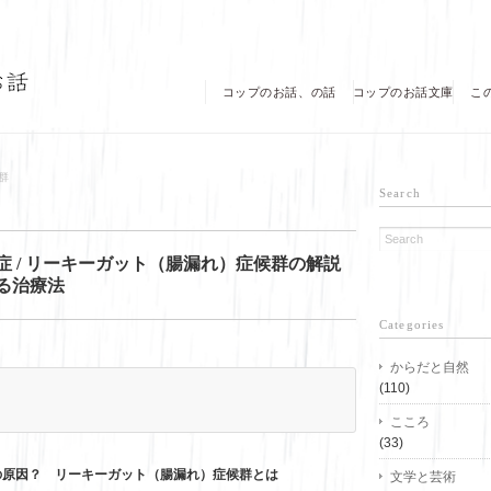
コップのお話、の話
コップのお話文庫
こ
群
Search
症 / リーキーガット（腸漏れ）症候群の解説
る治療法
Categories
からだと自然
(110)
こころ
(33)
原因？ リーキーガット（腸漏れ）症候群とは
文学と芸術