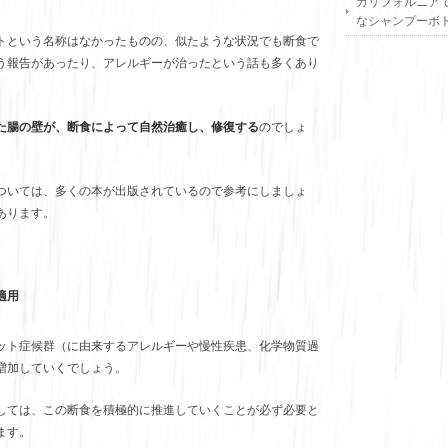
カリフォルニア
なシャンプーボ
トという名称はなかったものの、似たような状況でも断食で
う報告があったり、アレルギーが治ったという話も多くあり
た腸の壁が、断食によって自然治癒し、修復する
のでしょ
ついては、多くの本が出版されているので参考にしましょ
あります。
適用
ット症候群（に由来するアレルギーや慢性疾患、化学物質過
増加していくでしょう。
しては、この断食を積極的に推進していくことが必ず必要と
ます。