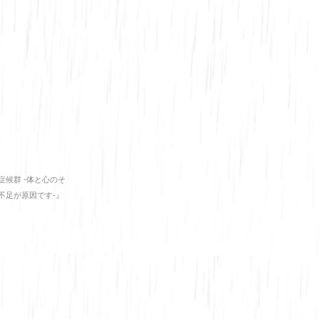
症候群 -体と心のそ
不足が原因です-』
庫