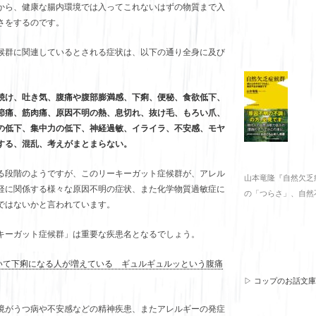
から、健康な腸内環境では入ってこれないはずの物質まで入
さをするのです。
候群に関連しているとされる症状は、以下の通り全身に及び
焼け、吐き気、腹痛や腹部膨満感、下痢、便秘、食欲低下、
節痛、筋肉痛、原因不明の熱、息切れ、抜け毛、もろい爪、
の低下、集中力の低下、神経過敏、イライラ、不安感、モヤ
する、混乱、考えがまとまらない。
る段階のようですが、このリーキーガット症候群が、アレル
山本竜隆『自然欠乏
経に関係する様々な原因不明の症状、また化学物質過敏症に
の「つらさ」、自然
ではないかと言われています。
キーガット症候群」は重要な疾患名となるでしょう。
があいて下痢になる人が増えている ギュルギュルッという腹痛
▷ コップのお話文
境がうつ病や不安感などの精神疾患、またアレルギーの発症