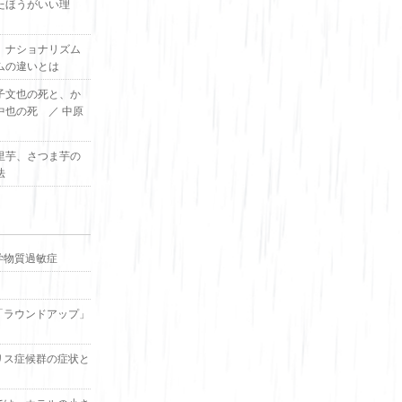
たほうがいい理
、ナショナリズム
ムの違いとは
子文也の死と、か
中也の死 ／ 中原
里芋、さつま芋の
法
学物質過敏症
「ラウンドアップ」
リス症候群の症状と