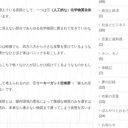
(49)
増えている原因として、一つは①
（人工的な）化学物質自体
政治と経済
(1)
います。
社会とビジネス
に見えない部分であらゆる化学物質に囲まれて生きていかな
(30)
。
言葉と違和感
(1)
つは軽微でも、四方八方から小さな攻撃を受けているような
豊かなひとほど体はパニックを起こします。
ホン、モノ
(5)
ちこちで色々なひとが話しかけ続けてくるようなものかもし
体験記
(7)
夢の記録
して考えられるのが、②
リーキーガット症候群
（「腸もれ症
(10)
る）です。
作家の言葉
候群とは、腸内環境の悪化によって微細な物質のみを通すは
(10)
荒れ、本来なら通さない物質まで通ってしまう状態を言いま
ぼんやりとおも
(24)
お知らせ