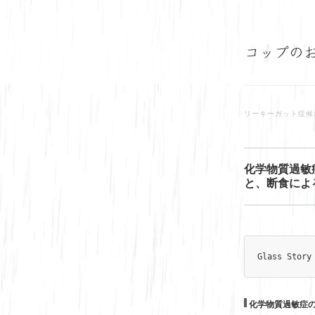
リーキーガット症候
化学物質過敏
と、断食によ
Glass Story
化学物質過敏症の