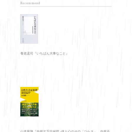
Recommend
養老孟司『いちばん大事なこと』
山本竜隆『自然欠乏症候群 -体と心のその「つらさ」、自然不