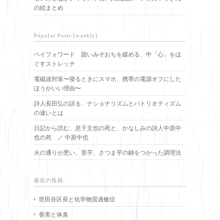
の絵まとめ
Popular Posts [weekly]
ペイフォワード 固いみぞおちを緩める、中「心」をほ
ぐすストレッチ
電磁波対策〜寝るときにスマホ、携帯の電源オフにした
ほうがいい理由〜
詩人長田弘の語る、ナショナリズムとパトリオティズム
の違いとは
日記から読む、息子文也の死と、かなしみの詩人中原中
也の死 ／ 中原中也
火の通りが悪い、里芋、さつま芋の鍋をつかった調理法
最近の投稿
世田谷区長と化学物質過敏症
香害と体臭