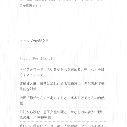
足が原因です-』
▷ コップのお話文庫
Popular Posts[daily]
ペイフォワード 固いみぞおちを緩める、中「心」をほ
ぐすストレッチ
電磁波と麻 日常に溢れかえる電磁波に、自然素材で効
果的な対策
漫画『原始さん』のあらすじと、水木しげるさんの自然
観
日記から読む、息子文也の死と、かなしみの詩人中原中
也の死 ／ 中原中也
暗いけど暖かいイラスト画、人気絵師・アボガド６さん