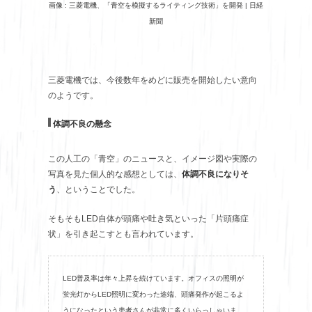
画像 : 三菱電機、「青空を模擬するライティング技術」を開発 | 日経
新聞
三菱電機では、今後数年をめどに販売を開始したい意向
のようです。
体調不良の懸念
この人工の「青空」のニュースと、イメージ図や実際の
写真を見た個人的な感想としては、
体調不良になりそ
う
、ということでした。
そもそもLED自体が頭痛や吐き気といった「片頭痛症
状」を引き起こすとも言われています。
LED普及率は年々上昇を続けています。オフィスの照明が
蛍光灯からLED照明に変わった途端、頭痛発作が起こるよ
うになったという患者さんが非常に多くいらっしゃいま