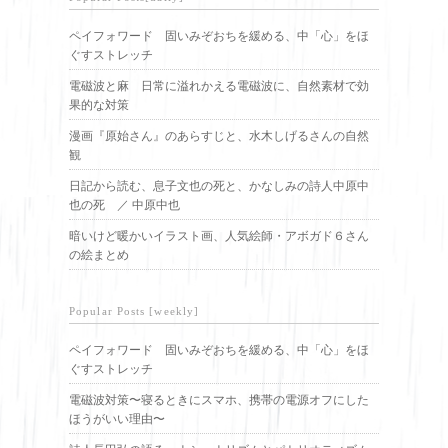
ペイフォワード 固いみぞおちを緩める、中「心」をほ
ぐすストレッチ
電磁波と麻 日常に溢れかえる電磁波に、自然素材で効
果的な対策
漫画『原始さん』のあらすじと、水木しげるさんの自然
観
日記から読む、息子文也の死と、かなしみの詩人中原中
也の死 ／ 中原中也
暗いけど暖かいイラスト画、人気絵師・アボガド６さん
の絵まとめ
Popular Posts [weekly]
ペイフォワード 固いみぞおちを緩める、中「心」をほ
ぐすストレッチ
電磁波対策〜寝るときにスマホ、携帯の電源オフにした
ほうがいい理由〜