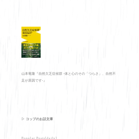
山本竜隆『自然欠乏症候群 -体と心のその「つらさ」、自然不
足が原因です-』
▷ コップのお話文庫
Popular Posts[daily]