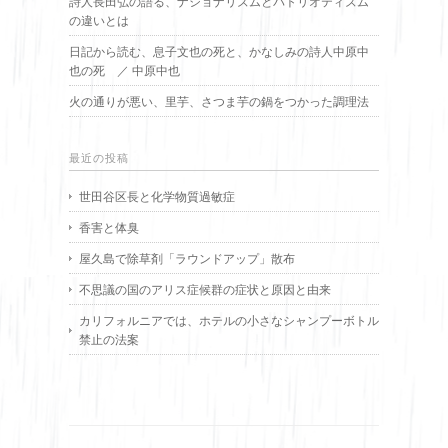
詩人長田弘の語る、ナショナリズムとパトリオティズム
の違いとは
日記から読む、息子文也の死と、かなしみの詩人中原中
也の死 ／ 中原中也
火の通りが悪い、里芋、さつま芋の鍋をつかった調理法
最近の投稿
世田谷区長と化学物質過敏症
香害と体臭
屋久島で除草剤「ラウンドアップ」散布
不思議の国のアリス症候群の症状と原因と由来
カリフォルニアでは、ホテルの小さなシャンプーボトル
禁止の法案