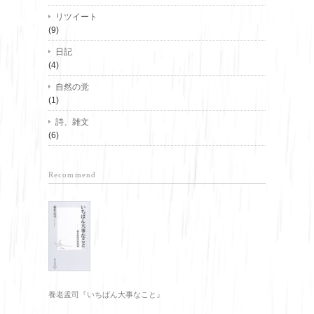
リツイート
(9)
日記
(4)
自然の党
(1)
詩、雑文
(6)
Recommend
養老孟司『いちばん大事なこと』