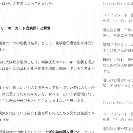
とはだいぶ有名になってきました。
Popular Posts[dai
ペイフォワード 
める、中「心」を
（リーキーガット症候群）と断食
電磁波と麻 日常
波に、自然素材で
候群の一つの症状（結果）として、化学物質過敏症が発症す
漫画『原始さん』
ます。
木しげるさんの自
日記から読む、息
もに大腸癌が増加したり、精神疾患やアレルギー症状も増加
なしみの詩人中原
には食生活の乱れや化学物質の増加も関連していると考えら
中也
暗いけど暖かいイ
師・アボガド６さ
ますが、体にいいものを腹八分目で食べていた時代の人々が
、体に悪そうなものをガンガン食べる、という食習慣になっ
さらに寿命が伸びるということはまずないと思います。
Popular Posts [we
病気を抱えている自分も含め周りの人たちを見れば実感でき
ペイフォワード 
める、中「心」を
ょうか。
電磁波対策〜寝る
質過敏症の治療法としては、
まず化学物質を避ける
、という