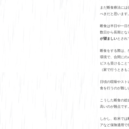
まだ断食療法には
べきだと思います
断食は半日や一日
数日から長期とな
が望ましい
とされ
断食をする際は、
環境で、合間にの
ビスも受けること
（家で行うときも
日頃の喧噪やスト
食を行うのが難し
こうした断食の総
高いのが難点です
しかし、欧米では
アなど保険適用で