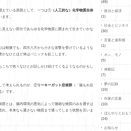
(49)
増えている原因として、一つは①
（人工的な）化学物質自体
政治と経済
(1)
います。
社会とビジネス
に見えない部分であらゆる化学物質に囲まれて生きていかな
(30)
。
言葉と違和感
(1)
つは軽微でも、四方八方から小さな攻撃を受けているような
豊かなひとほど体はパニックを起こします。
ホン、モノ
(5)
ちこちで色々なひとが話しかけ続けてくるようなものかもし
体験記
(7)
夢の記録
して考えられるのが、②
リーキーガット症候群
（「腸もれ症
(10)
る）です。
作家の言葉
候群とは、腸内環境の悪化によって微細な物質のみを通すは
(10)
荒れ、本来なら通さない物質まで通ってしまう状態を言いま
ぼんやりとおも
(24)
お知らせ