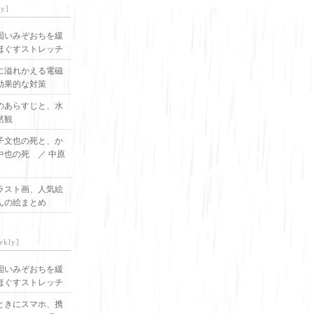
ly]
固いみぞおちを緩
ほぐすストレッチ
に溢れかえる電磁
効果的な対策
のあらすじと、水
然観
子文也の死と、か
中也の死 ／ 中原
ラスト画、人気絵
んの絵まとめ
ekly]
固いみぞおちを緩
ほぐすストレッチ
ときにスマホ、携