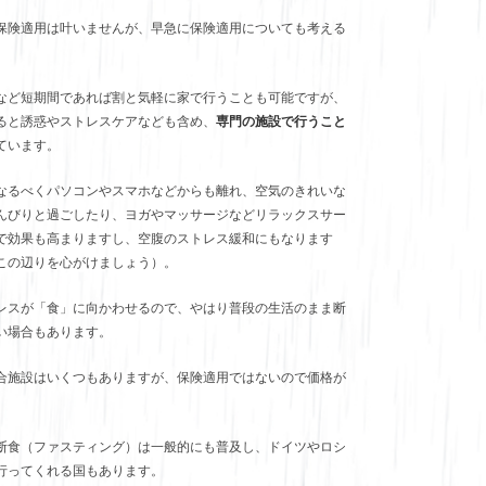
保険適用は叶いませんが、早急に保険適用についても考える
。
など短期間であれば割と気軽に家で行うことも可能ですが、
ると誘惑やストレスケアなども含め、
専門の施設で行うこと
ています。
なるべくパソコンやスマホなどからも離れ、空気のきれいな
んびりと過ごしたり、ヨガやマッサージなどリラックスサー
で効果も高まりますし、空腹のストレス緩和にもなります
この辺りを心がけましょう）。
レスが「食」に向かわせるので、やはり普段の生活のまま断
い場合もあります。
合施設はいくつもありますが、保険適用ではないので価格が
。
断食（ファスティング）は一般的にも普及し、ドイツやロシ
行ってくれる国もあります。