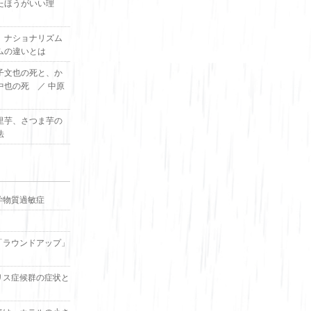
たほうがいい理
、ナショナリズム
ムの違いとは
子文也の死と、か
中也の死 ／ 中原
里芋、さつま芋の
法
学物質過敏症
「ラウンドアップ」
リス症候群の症状と