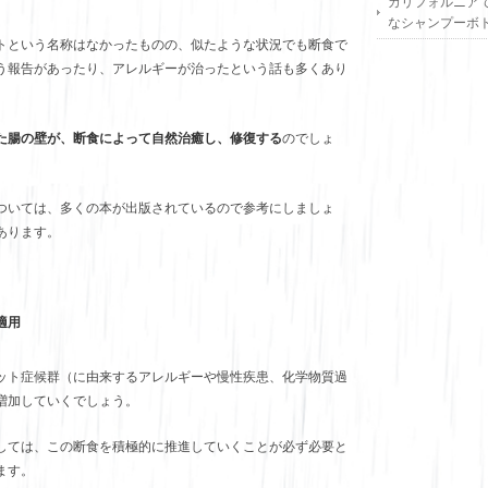
カリフォルニア
なシャンプーボ
トという名称はなかったものの、似たような状況でも断食で
う報告があったり、アレルギーが治ったという話も多くあり
た腸の壁が、断食によって自然治癒し、修復する
のでしょ
ついては、多くの本が出版されているので参考にしましょ
あります。
適用
ット症候群（に由来するアレルギーや慢性疾患、化学物質過
増加していくでしょう。
しては、この断食を積極的に推進していくことが必ず必要と
ます。