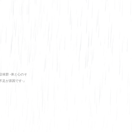
症候群 -体と心のそ
不足が原因です-』
庫