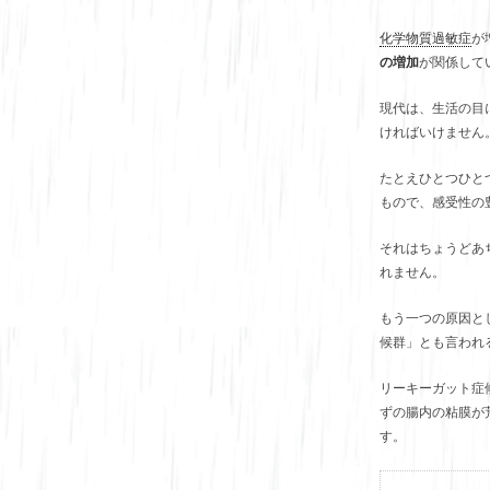
化学物質過敏症
が
の増加
が関係して
現代は、生活の目
ければいけません
たとえひとつひと
もので、感受性の
それはちょうどあ
れません。
もう一つの原因と
候群」とも言われ
リーキーガット症
ずの腸内の粘膜が
す。