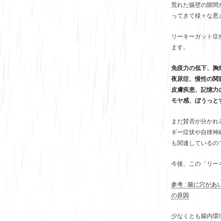
荒れた腸壁の隙間
ってきて様々な悪
リーキーガット症
ます。
免疫力の低下、胸
夜尿症、慢性の関
皮膚疾患、記憶力
モヤ感、ぼうっと
まだ賛否が分かれ
ギー症状や自律神
も関連しているの
今後、この「リー
参考 : 腸に穴
の原因
少なくとも腸内環