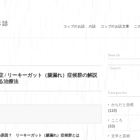
コップのお話、の話
コップのお話文庫
こ
Search
症 / リーキーガット（腸漏れ）症候群の解説
る治療法
Categories
からだと自然
(110)
こころ
(33)
原因？ リーキーガット（腸漏れ）症候群とは
文学と芸術