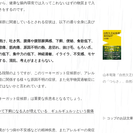
から、健康な腸内環境では入ってこれないはずの物質まで入
さをするのです。
候群に関連しているとされる症状は、以下の通り全身に及び
焼け、吐き気、腹痛や腹部膨満感、下痢、便秘、食欲低下、
節痛、筋肉痛、原因不明の熱、息切れ、抜け毛、もろい爪、
の低下、集中力の低下、神経過敏、イライラ、不安感、モヤ
する、混乱、考えがまとまらない。
る段階のようですが、このリーキーガット症候群が、アレル
山本竜隆『自然欠乏
経に関係する様々な原因不明の症状、また化学物質過敏症に
の「つらさ」、自然
ではないかと言われています。
キーガット症候群」は重要な疾患名となるでしょう。
があいて下痢になる人が増えている ギュルギュルッという腹痛
▷ コップのお話文
境がうつ病や不安感などの精神疾患、またアレルギーの発症