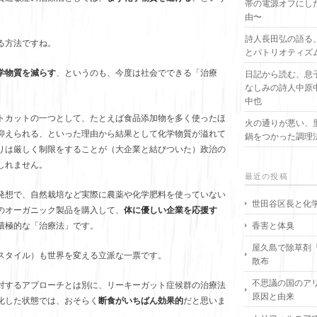
帯の電源オフにし
由〜
詩人長田弘の語る
る方法ですね。
とパトリオティズ
学物質を減らす
、というのも、今度は社会でできる「治療
日記から読む、息
なしみの詩人中原
中也
トカットの一つとして、たとえば食品添加物を多く使ったほ
火の通りが悪い、
抑えられる、といった理由から結果として化学物質が溢れて
鍋をつかった調理
りは厳しく制限をすることが（大企業と結びついた）政治の
しれません。
最近の投稿
発想で、自然栽培など実際に農薬や化学肥料を使っていない
世田谷区長と化
のオーガニック製品を購入して、
体に優しい企業を応援す
香害と体臭
積極的な「治療法」です。
屋久島で除草剤
スタイル）も世界を変える立派な一票です。
散布
不思議の国のア
対するアプローチとは別に、リーキーガット症候群の治療法
原因と由来
化した状態では、おそらく
断食がいちばん効果的
だと思いま