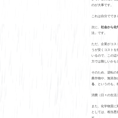
のが大事です。
これは自分ででき
次に、
社会から化
法」です。
ただ、企業がコス
うが安くコストを
いるので、この辺
力では難しいかも
そのため、逆転の
農作物や、無添加
る
、というのも、
消費（日々の生活
また、化学物質に
としては、相当悪
す。