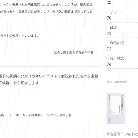
(2)
、小さく分解された消化物質しか通しません。ところが、腸内環境
が荒れると、腸粘膜の目が荒くなり、未消化の物質まで通してしま
リツイート
(9)
日記
(4)
ガット症候群」といいます。
自然の党
(1)
出典 : 週１断食で万病が治る
詩、雑文
(6)
候群の状態を分かりやすいイラストで解説されたものを書籍
Recommend
症候群』から紹介します。
出典 : 『リーキーガット症候群』トンプソン真理子著
養老孟司『いちばん