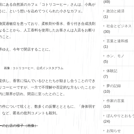
(49)
前にある自然派のカフェ「コトリコーヒー」さんは、小鳥が
うに、という想いを込めてつくられた小さなカフェ。
政治と経済
(1)
物質過敏症を患っており、柔軟剤や香水、香り付き合成洗剤
社会とビジネス
なることから、人工香料を使用したお客さんは入店をお断り
(30)
のこと。
言葉と違和感
(1)
界ゆえ、今年で閉店することに。
ホン、モノ
(5)
画像 : コトリコーヒー、公式インスタグラム
体験記
(7)
提供し、香害に悩んでいるひとたちが励まし合うことのでき
夢の記録
リコーヒーですが、一方で不理解や否定的な方もいたことか
(10)
的に限界が訪れ、閉店に至ったとのこと。
作家の言葉
の件について呟くと、数多くの反響ととともに、「身体弱す
(10)
」など、匿名の批判コメントも殺到。
ぼんやりとおも
(24)
ーのお店の様子（画像）
お知らせ