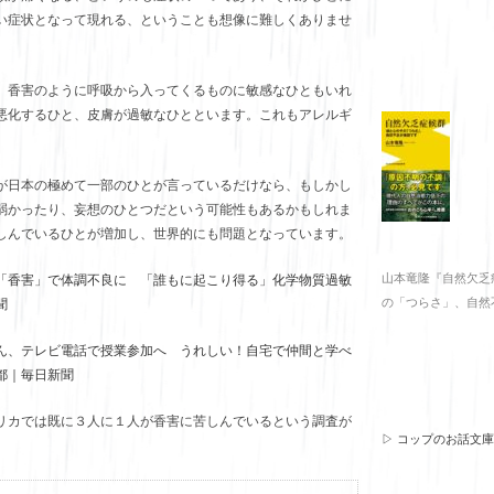
い症状となって現れる、ということも想像に難しくありませ
、香害のように呼吸から入ってくるものに敏感なひともいれ
悪化するひと、皮膚が過敏なひとといます。これもアレルギ
が日本の極めて一部のひとが言っているだけなら、もしかし
弱かったり、妄想のひとつだという可能性もあるかもしれま
しんでいるひとが増加し、世界的にも問題となっています。
山本竜隆『自然欠乏
「香害」で体調不良に 「誰もに起こり得る」化学物質過敏
の「つらさ」、自然
聞
ん、テレビ電話で授業参加へ うれしい！自宅で仲間と学べ
都｜毎日新聞
リカでは既に３人に１人が香害に苦しんでいるという調査が
▷ コップのお話文