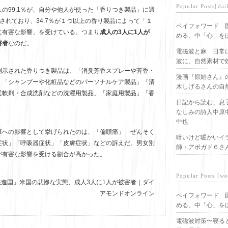
Popular Posts[dai
の99.1％が、自分や他人が使った「香りつき製品」に週
されており、34.7％が１つ以上の香り製品によって「１
ペイフォワード 
に有害な影響」を受けている。つまり
成人の3人に1人が
める、中「心」を
害者
なのだ。
電磁波と麻 日常
波に、自然素材で
例示された香りつき製品は、「消臭芳香スプレーや芳香・
漫画『原始さん』
」「シャンプーや化粧品などのパーソナルケア製品」「清
木しげるさんの自
柔軟剤・合成洗剤などの洗濯用製品」「家庭用製品」「香
日記から読む、息
なしみの詩人中原
中也
康への影響として挙げられたのは、「偏頭痛」「ぜんそく
暗いけど暖かいイ
症状」「呼吸器症状」「皮膚症状」などの訴えだ。男女別
師・アボガド６さ
が有害な影響を受ける割合が高かった。
Popular Posts [we
害先進国」米国の悲惨な実態、成人3人に1人が被害者｜ダイ
アモンドオンライン
ペイフォワード 
める、中「心」を
電磁波対策〜寝る