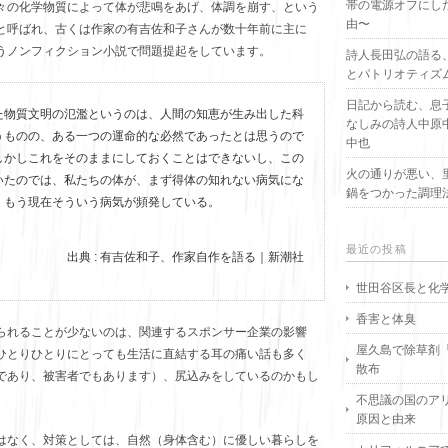
帯の電源オフにし
々の化学物質によって体が悲鳴をあげ、体調を崩す、という
由〜
と呼ばれ、古くは作家の有吉佐和子さんが数十年前に主に
うノンフィクション小説で問題提起をしています。
詩人長田弘の語る
とパトリオティズ
日記から読む、息
た物質文明の氾濫というのは、人間の知恵が生み出した科
なしみの詩人中原
うものの、ある一つの運命的な必然であったとは思うので
中也
しかしこれをそのままにしておくことはできないし、この
火の通りが悪い、
いたのでは、私たちの体が、まず得体の知れない病気にな
鍋をつかった調理
、もう現在そういう病気が頻発している。
最近の投稿
出典 : 有吉佐和子、作家自作を語る｜新潮社
世田谷区長と化
香害と体臭
られることが少ないのは、関連するスポンサー企業の影響
屋久島で除草剤
ひとりひとりにとっても生活に直結する耳の痛い話も多く
散布
であり、被害者でもあります）、尻込みをしているのかもし
不思議の国のア
原因と由来
はなく、対策としては、自然（身体含む）に優しい暮らしを