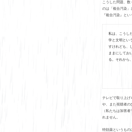
こうした問題、数
のは「複合汚染」
『複合汚染』とい
私は、こうし
学と文明とい
すけれども、
ままにしてお
る。それから
テレビで取り上げ
や、また視聴者の
（私たちは加害者
れません。
特効薬というもの