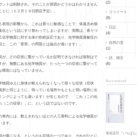
(2)
ウントは削除され、そのことが原因かどうかはわかりません
ことに（１２月１９日閉店予定）。
リツイート
(9)
う表現の影響から、これは香りに敏感なことで、体臭含め個
日記
臭化という話にすり替わってしまいますが、実際は、香りづ
(4)
工化学物質に対する体の拒絶反応であり、化学物質過敏症の
自然の党
話と、この「香害」の問題とは論点が違います）。
(1)
質が、どの症状に繋がっているか証明できなければ規制はで
詩、雑文
すが、無数にある化学物質が、たった一つの症状に繋がって
(6)
な構造にはなっていません。
Recommend
学物質ゆえに身体が耐えられなくなって様々な症状（症状
風邪と同じように、弱っている場所やもともと弱い場所に出
ミングによっても違います）が生じるので、「これ（この化
れ（この症状）」に、という話ではないのです。
の車内には、数えきれないほどの人工香料による化学物質が
います。
養老孟司『いちばん
頭が痛くなる、というのも症状の一つであり、それがひとに