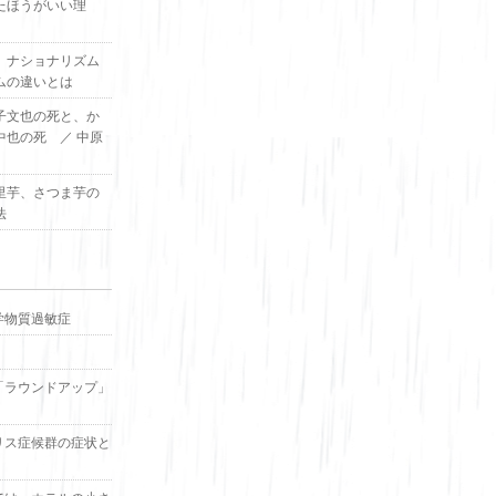
たほうがいい理
、ナショナリズム
ムの違いとは
子文也の死と、か
中也の死 ／ 中原
里芋、さつま芋の
法
学物質過敏症
「ラウンドアップ」
リス症候群の症状と