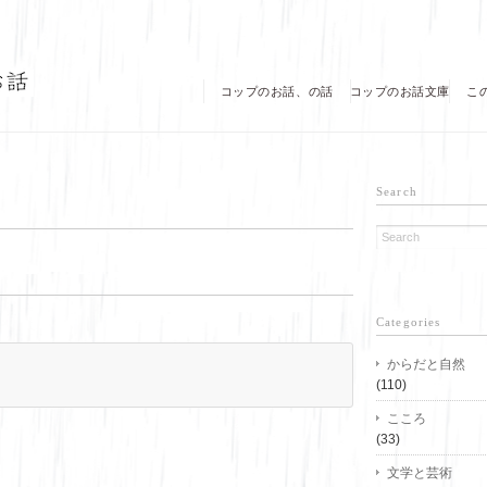
コップのお話、の話
コップのお話文庫
こ
Search
Categories
からだと自然
(110)
こころ
(33)
文学と芸術