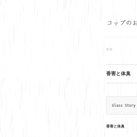
香害
香害と体臭
Glass Story
香害と体臭