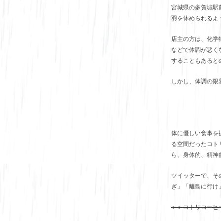
宮城県の多賀城駅
羽を休められるよ
店主の方は、化学
などで体調が悪く
することもあると
しかし、体調の限
体に優しい食事を
る空間だったコト
ら、身体的、精神
ツイッターで、そ
ぎ」「離島に行け
＞＞コトリコーヒ