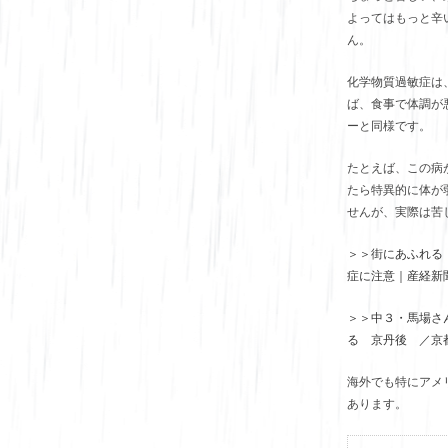
よってはもっと辛
ん。
化学物質過敏症は
ば、食事で体調が
ーと同様です。
たとえば、この病
たら特異的に体が
せんが、実際は苦
＞＞街にあふれる
症に注意｜産経新
＞＞中３・馬場さ
る 京丹後 ／京
海外でも特にアメ
あります。