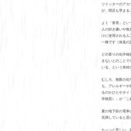
ツイッターのアカ
が、閉店も早まる
よく「香害」とい
人の好き嫌いや無
けに使用される人
一種です（体臭の
どの香りの化学物
きないとのことで
いる、という単純
むしろ、無数の化
も、アレルギーや
るのかひとやタイ
学物質）」が「こ
夏の地下鉄の電車
充満していると思
ちょっと苦しい、