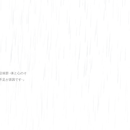
症候群 -体と心のそ
不足が原因です-』
庫