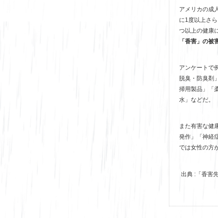
アメリカの成人
に1度以上さら
つ以上の健康
「香害」の被
アンケートで
脱臭・防臭剤
掃用製品」「
水」などだ。
また有害な健
発作」「神経
では女性の方
出典 :「香