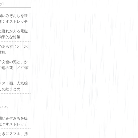
ly]
固いみぞおちを緩
ほぐすストレッチ
に溢れかえる電磁
効果的な対策
のあらすじと、水
然観
子文也の死と、か
中也の死 ／ 中原
ラスト画、人気絵
んの絵まとめ
ekly]
固いみぞおちを緩
ほぐすストレッチ
ときにスマホ、携