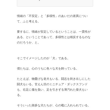
情緒の「不安定」と「多様性」のあいだの差異につい
て、ふと考える。
要するに、情緒が安定しているということは、一貫性が
ある、ということであって、多様性とは相反するものな
のだろうか、と。
そこでイメージしたのが「犬」である。
僕たちは、心のうちに色々な犬を飼っている。
たとえば、物憂げな老犬もいる、闘志を剥き出しにした
闘犬もいる。甘えん坊のミニチュア・ダックスフンド
も、右足に傷を負い、足を引きずる薄汚れた柴犬もい
る。
そういった雑多な犬たちが、心の檻に入れられている。