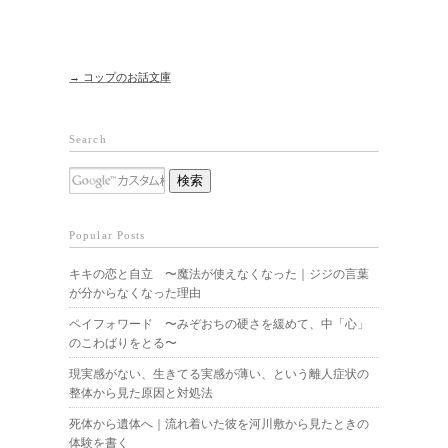
→ コップのお話文庫
Search
Popular Posts
キキの恋と自立 〜魔法が使えなくなった｜ジジの言葉
が分からなくなった理由
ペイフォワード 〜みぞおちの硬さを緩めて、中「心」
のこわばりをとる〜
現実感がない、生きてる実感が薄い、という離人症状の
整体から見た原因と対処法
死体から遺体へ｜流れ着いた彼を河川敷から見たときの
体験を書く