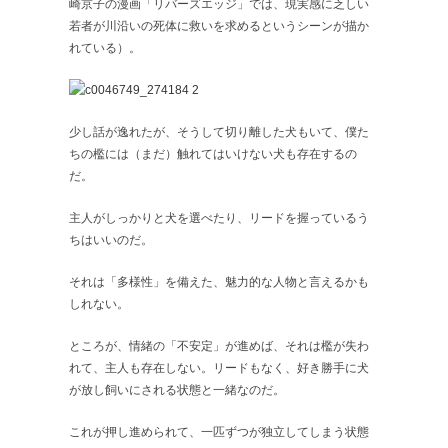
崎京子の漫画「リバーズエッジ」では、現実感に乏しい
若者が川沿いの死体に救いを求めるというシーンが描か
れている）。
少し話が逸れたが、そうして切り離した犬もいて、僕た
ちの檻には（まだ）触れてはいけない犬も存在するの
だ。
主人がしっかりと犬を選べたり、リードを握っているう
ちはいいのだ。
それは「多様性」を備えた、魅力的な人物と言えるかも
しれない。
ところが、情緒の「不安定」が進めば、それは檻が失わ
れて、主人も存在しない。リードもなく、好き勝手に犬
が放し飼いにされる状態と一緒なのだ。
これが押し進められて、一匹ずつが独立してしまう状態