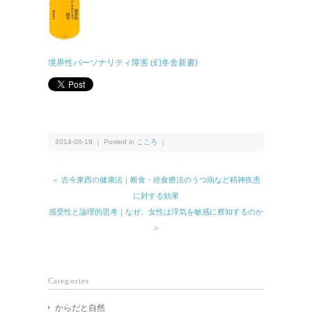
境界性パーソナリティ障害 (幻冬舎新書)
2014-06-19 ｜ Posted in
こころ
｜
＜ 古今東西の健康法｜断食・絶食療法のうつ病など精神疾患
に対する効果
感受性と論理的思考｜なぜ、女性は浮気を敏感に察知するのか
＞
Categories
からだと自然