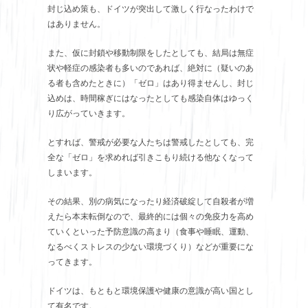
封じ込め策も、ドイツが突出して激しく行なったわけで
はありません。
また、仮に封鎖や移動制限をしたとしても、結局は無症
状や軽症の感染者も多いのであれば、絶対に（疑いのあ
る者も含めたときに）「ゼロ」はあり得ませんし、封じ
込めは、時間稼ぎにはなったとしても感染自体はゆっく
り広がっていきます。
とすれば、警戒が必要な人たちは警戒したとしても、完
全な「ゼロ」を求めれば引きこもり続ける他なくなって
しまいます。
その結果、別の病気になったり経済破綻して自殺者が増
えたら本末転倒なので、最終的には個々の免疫力を高め
ていくといった予防意識の高まり（食事や睡眠、運動、
なるべくストレスの少ない環境づくり）などが重要にな
ってきます。
ドイツは、もともと環境保護や健康の意識が高い国とし
て有名です。