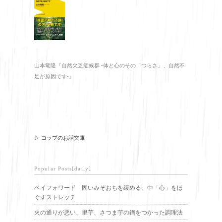
山本竜隆『自然欠乏症候群 -体と心のその「つらさ」、自然不
足が原因です-』
▷ コップのお話文庫
Popular Posts[daily]
ペイフォワード 固いみぞおちを緩める、中「心」をほ
ぐすストレッチ
火の通りが悪い、里芋、さつま芋の鍋をつかった調理法