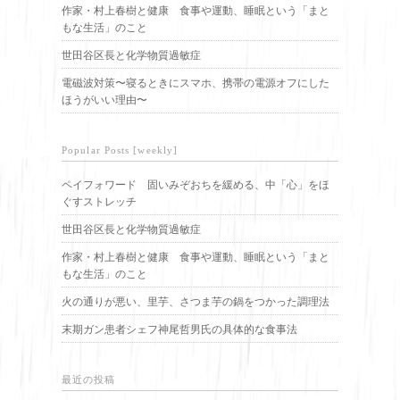
作家・村上春樹と健康 食事や運動、睡眠という「まと
もな生活」のこと
世田谷区長と化学物質過敏症
電磁波対策〜寝るときにスマホ、携帯の電源オフにした
ほうがいい理由〜
Popular Posts [weekly]
ペイフォワード 固いみぞおちを緩める、中「心」をほ
ぐすストレッチ
世田谷区長と化学物質過敏症
作家・村上春樹と健康 食事や運動、睡眠という「まと
もな生活」のこと
火の通りが悪い、里芋、さつま芋の鍋をつかった調理法
末期ガン患者シェフ神尾哲男氏の具体的な食事法
最近の投稿