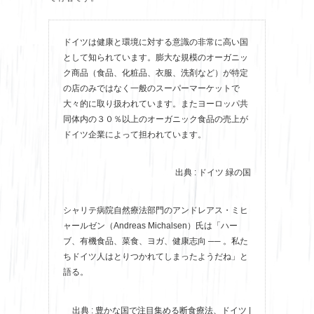
ドイツは健康と環境に対する意識の非常に高い国
として知られています。膨大な規模のオーガニッ
ク商品（食品、化粧品、衣服、洗剤など）が特定
の店のみではなく一般のスーパーマーケットで
大々的に取り扱われています。またヨーロッパ共
同体内の３０％以上のオーガニック食品の売上が
ドイツ企業によって担われています。
出典 : ドイツ 緑の国
シャリテ病院自然療法部門のアンドレアス・ミヒ
ャールゼン（Andreas Michalsen）氏は「ハー
ブ、有機食品、菜食、ヨガ、健康志向 ── 。私た
ちドイツ人はとりつかれてしまったようだね」と
語る。
出典 : 豊かな国で注目集める断食療法、ドイツ |