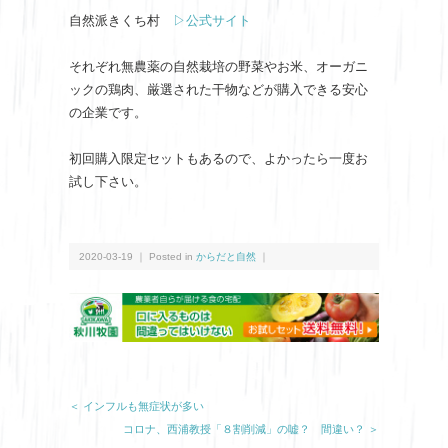
自然派きくち村
▷公式サイト
それぞれ無農薬の自然栽培の野菜やお米、オーガニ
ックの鶏肉、厳選された干物などが購入できる安心
の企業です。
初回購入限定セットもあるので、よかったら一度お
試し下さい。
2020-03-19 ｜ Posted in
からだと自然
｜
＜ インフルも無症状が多い
コロナ、西浦教授「８割削減」の嘘？ 間違い？ ＞