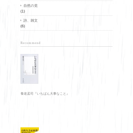
自然の党
(1)
詩、雑文
(6)
Recommend
養老孟司『いちばん大事なこと』