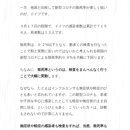
一方、他国と比較して新型コロナの致死率が著しく低い
のが、ドイツです。
３月１７日の段階で、ドイツの感染者数は累計で７１５
６人、死者数は１３人です。
致死率は、０.２%以下となり、数多くの検査を行なった
ことで割と実態に近いのではないかと考えられる韓国の
新型コロナによる致死率約０.９%を大幅に下回ります。
ちなみに、
致死率というのは、検査をまんべんなく行う
ことで大幅に変動
します。
なぜなら、たとえばインフルエンザも無症状や軽症のひ
とも多いと言われていますが、この新型コロナも、若者
や子供を中心に感染したとしても軽症や無症状のまま自
然に治る、というひとも多く、こういった方々は、診断
もされないので計算に入りません。
無症状や軽症の感染者も検査をすれば、当然、致死率も